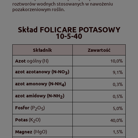
roztworów wodnych stosowanych w nawożeniu
pozakorzeniowym roślin.
Skład FOLICARE POTASOWY
10-5-40
Składnik
Zawartość
Azot
ogólny (N)
10,0%
azot azotanowy (N-NO
)
9,1%
3
azot amonowy (N-NH
)
0,3%
4
azot amidowy (N-NH
)
0,5%
2
Fosfor
(P
O
)
5,0%
2
5
Potas
(K
O)
40,0%
2
Magnez
(MgO)
1,5%