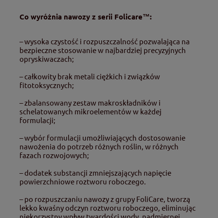
Co wyróżnia nawozy z serii Folicare™:
– wysoka czystość i rozpuszczalność pozwalająca na
bezpieczne stosowanie w najbardziej precyzyjnych
opryskiwaczach;
– całkowity brak metali ciężkich i związków
fitotoksycznych;
– zbalansowany zestaw makroskładników i
schelatowanych mikroelementów w każdej
formulacji;
– wybór formulacji umożliwiających dostosowanie
nawożenia do potrzeb różnych roślin, w różnych
fazach rozwojowych;
– dodatek substancji zmniejszających napięcie
powierzchniowe roztworu roboczego.
– po rozpuszczaniu nawozy z grupy FoliCare, tworzą
lekko kwaśny odczyn roztworu roboczego, eliminując
niekorzystny wpływ twardości wody, nadmiernej