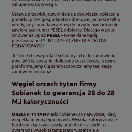
zakupionej tony węgla
Ustawa przewiduje zwolnienie z obowiązku opłacenia
podatku przez gospodarstwa domowe, jednakże tylko
wtedy, gdy sprzedawca złoży do urzędu oświadczenie
zawierające numer PESEL odbiorcy. Dlatego w polu
zmówienia wpisz
PESEL
– twoje dane będą
przetwarzane TYLKO I WYŁĄCZNIE DLA CELÓW
PODATKOWYCH.
Jeśli nie chcesz podać tych danych to do zamówienia
pow. 200 kg zostanie doliczony koszt akcyzy, o czym
poinformujemy Cię zanim rozpoczniemy realizację
zamówienia na
opał
.
Węgiel orzech tytan firmy
Sobianek to gwarancja 28 do 28
MJ kaloryczności
ORZECH TYTAN
marki
Sobianek
to najwyższej klasy
węgiel kamienny typu orzech. Wysoka kaloryczność z
bardzo niską zawartością popiołu oraz siarki to
gwarancja wysokiej temperatury spalania w