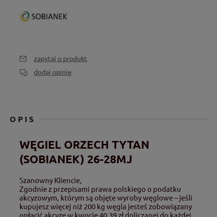
zapytaj o produkt
dodaj opinię
OPIS
WĘGIEL ORZECH TYTAN
(SOBIANEK) 26-28MJ
Szanowny Kliencie,
Zgodnie z przepisami prawa polskiego o podatku
akcyzowym, którym są objęte wyroby węglowe – jeśli
kupujesz więcej niż 200 kg węgla jesteś zobowiązany
opłacić akcyzę w kwocie 40,39 zł doliczanej do każdej