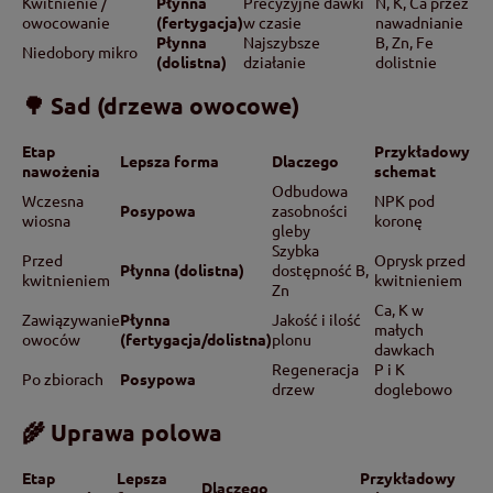
Kwitnienie /
Płynna
Precyzyjne dawki
N, K, Ca przez
owocowanie
(fertygacja)
w czasie
nawadnianie
Płynna
Najszybsze
B, Zn, Fe
Niedobory mikro
(dolistna)
działanie
dolistnie
🌳 Sad (drzewa owocowe)
Etap
Przykładowy
Lepsza forma
Dlaczego
nawożenia
schemat
Odbudowa
Wczesna
NPK pod
Posypowa
zasobności
wiosna
koronę
gleby
Szybka
Przed
Oprysk przed
Płynna (dolistna)
dostępność B,
kwitnieniem
kwitnieniem
Zn
Ca, K w
Zawiązywanie
Płynna
Jakość i ilość
małych
owoców
(fertygacja/dolistna)
plonu
dawkach
Regeneracja
P i K
Po zbiorach
Posypowa
drzew
doglebowo
🌾 Uprawa polowa
Etap
Lepsza
Przykładowy
Dlaczego