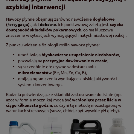
szybkiej interwencji
Nawozy płynne obejmują zarówno nawożenie
doglebowe
(
fertygacja
)
, jak i
dolistne
. Ich podstawową zaletą jest
szybka
dostępność składników pokarmowych
, co ma kluczowe
znaczenie w sytuacjach wymagających natychmiastowej reakcji.
Z punktu widzenia fizjologii roślin nawozy płynne:
umożliwiają
błyskawiczne uzupełnienie niedoborów
,
pozwalają na
precyzyjne dawkowanie w czasie
,
są szczególnie efektywne w dostarczaniu
mikroelementów
(Fe, Mn, Zn, Cu, B),
omijają ograniczenia wynikające z niskiej aktywności
systemu korzeniowego.
Badania potwierdzają, że składniki zastosowane dolistnie (np.
azot w formie mocznika) mogą być
wchłonięte przez liście w
ciągu kilkunastu godzin
, co czyni tę metodę niezastąpioną w
warunkach stresowych (susza, chłód, zbyt wysokie pH gleby).