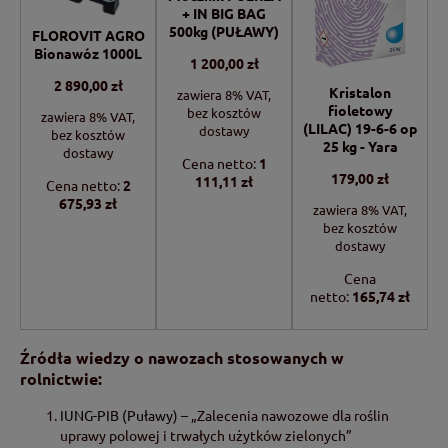
+ IN BIG BAG
500kg (PUŁAWY)
FLOROVIT AGRO
Bionawóz 1000L
1 200,00 zł
2 890,00 zł
Kristalon
zawiera 8% VAT,
fioletowy
bez kosztów
zawiera 8% VAT,
(LILAC) 19-6-6 op
dostawy
bez kosztów
25 kg - Yara
dostawy
Cena netto:
1
179,00 zł
111,11 zł
Cena netto:
2
675,93 zł
zawiera 8% VAT,
bez kosztów
dostawy
Cena
netto:
165,74 zł
Źródła wiedzy o nawozach stosowanych w
rolnictwie:
IUNG-PIB (Puławy)
– „Zalecenia nawozowe dla roślin
uprawy polowej i trwałych użytków zielonych”