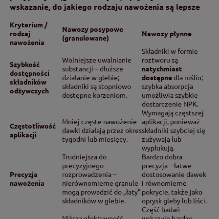
wskazanie, do jakiego rodzaju nawożenia są lepsze
Kryterium /
Nawozy posypowe
rodzaj
Nawozy płynne
(granulowane)
nawożenia
Składniki w formie
Wolniejsze uwalnianie
roztworu są
Szybkość
substancji – dłuższe
natychmiast
dostępności
działanie w glebie;
dostępne
dla roślin;
składników
składniki są stopniowo
szybka absorpcja
odżywczych
dostępne korzeniom.
umożliwia szybkie
dostarczenie NPK.
Wymagają częstszej
Mniej częste nawożenie –
aplikacji, ponieważ
Częstotliwość
dawki działają przez okres
składniki szybciej się
aplikacji
tygodni lub miesięcy.
zużywają lub
wypłukują.
Trudniejsza do
Bardzo dobra
precyzyjnego
precyzja – łatwe
Precyzja
rozprowadzenia –
dostosowanie dawek
nawożenia
nierównomierne granule
i równomierne
mogą prowadzić do „łaty”
pokrycie, także jako
składników w glebie.
oprysk gleby lub liści.
Część badań
Niższa efektywność
wskazuje bardzo