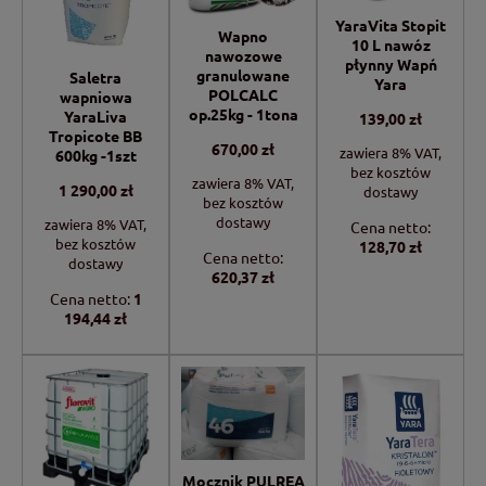
YaraVita Stopit
Wapno
10 L nawóz
nawozowe
płynny Wapń
granulowane
Saletra
Yara
POLCALC
wapniowa
op.25kg - 1tona
YaraLiva
139,00 zł
Tropicote BB
670,00 zł
zawiera 8% VAT,
600kg -1szt
bez kosztów
zawiera 8% VAT,
1 290,00 zł
dostawy
bez kosztów
dostawy
zawiera 8% VAT,
Cena netto:
bez kosztów
128,70 zł
Cena netto:
dostawy
620,37 zł
Cena netto:
1
194,44 zł
Mocznik PULREA