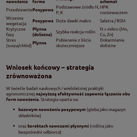
nawożenia
forma
schemat
Podstawowe źródło N,
NPK
Przedsiewnie
Posypowa
P, K
rozsiewaczem
Wczesna
Posypowa
Duże dawki makro
Saletra / RSM
wegetacja
Krytyczne
Płynna
N + mikro (Mn,
Szybka reakcja roślin
fazy
(dolistna)
Cu, Zn)
Stres
Pobieranie z liścia
Dokarmianie
Płynna
(susza/chłód)
skuteczniejsze
dolistne
Wniosek końcowy – strategia
zrównoważona
W świetle badań naukowych i wieloletniej praktyki
agronomicznej
najwyższą efektywność zapewnia łączenie obu
form nawożenia
. Strategia oparta na:
bazowym nawożeniu posypowym
(gleba jako magazyn
składników)
oraz
korektach nawozami płynnymi
(roślina jako
bezpośredni odbiorca)