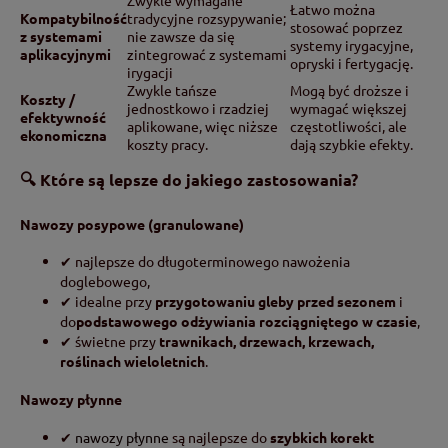
Łatwo można
Kompatybilność
tradycyjne rozsypywanie;
stosować poprzez
z systemami
nie zawsze da się
systemy irygacyjne,
aplikacyjnymi
zintegrować z systemami
opryski i fertygację.
irygacji
Zwykle tańsze
Mogą być droższe i
Koszty /
jednostkowo i rzadziej
wymagać większej
efektywność
aplikowane, więc niższe
częstotliwości, ale
ekonomiczna
koszty pracy.
dają szybkie efekty.
🔍 Które są lepsze do jakiego zastosowania?
Nawozy posypowe (granulowane)
✔ najlepsze do długoterminowego nawożenia
doglebowego,
✔ idealne przy
przygotowaniu gleby przed sezonem
i
do
podstawowego odżywiania rozciągniętego w czasie
,
✔ świetne przy
trawnikach, drzewach, krzewach,
roślinach wieloletnich
.
Nawozy płynne
✔
nawozy płynne
są najlepsze do
szybkich korekt