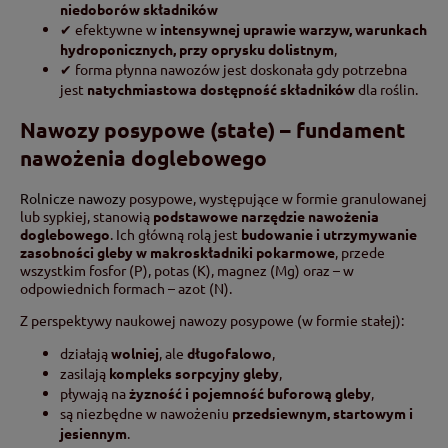
niedoborów składników
✔ efektywne w
intensywnej uprawie warzyw, warunkach
hydroponicznych, przy oprysku dolistnym
,
✔ forma płynna nawozów jest doskonała gdy potrzebna
jest
natychmiastowa dostępność składników
dla roślin.
Nawozy posypowe (stałe) – fundament
nawożenia doglebowego
Rolnicze nawozy
posypowe, występujące w formie granulowanej
lub sypkiej, stanowią
podstawowe narzędzie nawożenia
doglebowego
. Ich główną rolą jest
budowanie i utrzymywanie
zasobności gleby w makroskładniki pokarmowe
, przede
wszystkim fosfor (P), potas (K), magnez (Mg) oraz – w
odpowiednich formach – azot (N).
Z perspektywy naukowej nawozy posypowe (w formie stałej):
działają
wolniej
, ale
długofalowo
,
zasilają
kompleks sorpcyjny gleby
,
pływają na
żyzność i pojemność buforową gleby
,
są niezbędne w nawożeniu
przedsiewnym, startowym i
jesiennym
.