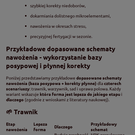
szybkiej korekty niedoborów,
dokarmiania dolistnego mikroelementami,
nawożenia w okresach stresu,
precyzyjnej fertygacji w sezonie.
Przykładowe dopasowane schematy
nawożenia - wykorzystanie bazy
posypowej i płynnej korekty
Poniżej przedstawiamy przykładowe
dopasowane schematy
nawożenia (baza posypowa + korekty płynne)
dla
czterech
scenariuszy
: trawnik, warzywnik, sad i uprawa polowa. Każdy
wariant wskazuje
która forma jest lepsza do jakiego etapu
i
dlaczego
(zgodnie z wnioskami z literatury naukowej).
🌱 Trawnik
Etap
Lepsza
Przykładowy
Dlaczego
nawożenia
forma
schemat
Buduje zasobność
NPK granulowane