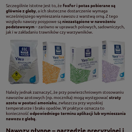
Szczególnie istotne jest to, że
fosfor i potas pobierane są
głównie z gleby
, a ich skuteczne dostarczenie wymaga
wcześniejszego wymieszania nawozu z warstwą orną. Z tego
względu nawozy posypowe są
niezastąpione w nawożeniu
podstawowym
– zarówno w uprawach polowych, sadowniczych,
jak i w zakładaniu trawników czy warzywników.
Należy jednak zaznaczyć, że przy powierzchniowym stosowaniu
nawozów azotowych (np. mocznika) mogą występować
straty
azotu w postaci amoniaku
, zwłaszcza przy wysokiej
temperaturze i braku opadów. W praktyce oznacza to
konieczność
odpowiedniego terminu aplikacji lub wymieszania
nawozu z glebą
.
Nawozy płynne – narzędzie precyzyjnej i