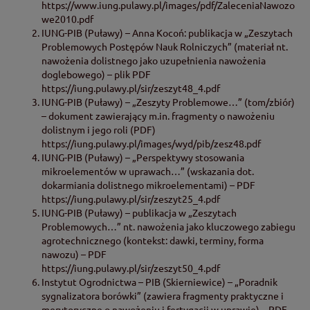
https://www.iung.pulawy.pl/images/pdf/ZaleceniaNawozo
we2010.pdf
IUNG-PIB (Puławy) – Anna Kocoń: publikacja w „Zeszytach
Problemowych Postępów Nauk Rolniczych” (materiał nt.
nawożenia dolistnego jako uzupełnienia nawożenia
doglebowego) – plik PDF
https://iung.pulawy.pl/sir/zeszyt48_4.pdf
IUNG-PIB (Puławy) – „Zeszyty Problemowe…” (tom/zbiór)
– dokument zawierający m.in. fragmenty o nawożeniu
dolistnym i jego roli (PDF)
https://iung.pulawy.pl/images/wyd/pib/zesz48.pdf
IUNG-PIB (Puławy) – „Perspektywy stosowania
mikroelementów w uprawach…” (wskazania dot.
dokarmiania dolistnego mikroelementami) – PDF
https://iung.pulawy.pl/sir/zeszyt25_4.pdf
IUNG-PIB (Puławy) – publikacja w „Zeszytach
Problemowych…” nt. nawożenia jako kluczowego zabiegu
agrotechnicznego (kontekst: dawki, terminy, forma
nawozu) – PDF
https://iung.pulawy.pl/sir/zeszyt50_4.pdf
Instytut Ogrodnictwa – PIB (Skierniewice) – „Poradnik
sygnalizatora borówki” (zawiera fragmenty praktyczne i
merytoryczne o nawożeniu i fertygacji w uprawie) – PDF