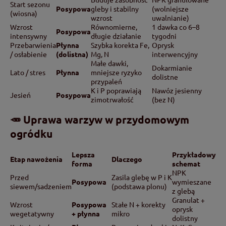
Start sezonu
Posypowa
gleby i stabilny
(wolniejsze
(wiosna)
wzrost
uwalnianie)
Wzrost
Równomierne,
1 dawka co 6–8
Posypowa
intensywny
długie działanie
tygodni
Przebarwienia
Płynna
Szybka korekta Fe,
Oprysk
/ osłabienie
(dolistna)
Mg, N
interwencyjny
Małe dawki,
Dokarmianie
Lato / stres
Płynna
mniejsze ryzyko
dolistne
przypaleń
K i P poprawiają
Nawóz jesienny
Jesień
Posypowa
zimotrwałość
(bez N)
🥕 Uprawa warzyw w przydomowym
ogródku
Lepsza
Przykładowy
Etap nawożenia
Dlaczego
forma
schemat
NPK
Przed
Zasila glebę w P i K
Posypowa
wymieszane
siewem/sadzeniem
(podstawa plonu)
z glebą
Granulat +
Wzrost
Posypowa
Stałe N + korekty
oprysk
wegetatywny
+ płynna
mikro
dolistny