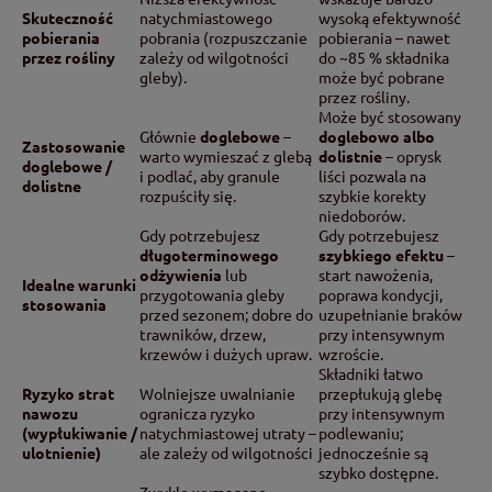
Skuteczność
natychmiastowego
wysoką efektywność
pobierania
pobrania (rozpuszczanie
pobierania – nawet
przez rośliny
zależy od wilgotności
do ~85 % składnika
gleby).
może być pobrane
przez rośliny.
Może być stosowany
Głównie
doglebowe
–
doglebowo albo
Zastosowanie
warto wymieszać z glebą
dolistnie
– oprysk
doglebowe /
i podlać, aby granule
liści pozwala na
dolistne
rozpuściły się.
szybkie korekty
niedoborów.
Gdy potrzebujesz
Gdy potrzebujesz
długoterminowego
szybkiego efektu
–
odżywienia
lub
start nawożenia,
Idealne warunki
przygotowania gleby
poprawa kondycji,
stosowania
przed sezonem; dobre do
uzupełnianie braków
trawników, drzew,
przy intensywnym
krzewów i dużych upraw.
wzroście.
Składniki łatwo
Ryzyko strat
Wolniejsze uwalnianie
przepłukują glebę
nawozu
ogranicza ryzyko
przy intensywnym
(wypłukiwanie /
natychmiastowej utraty –
podlewaniu;
ulotnienie)
ale zależy od wilgotności
jednocześnie są
szybko dostępne.
Zwykle wymagane