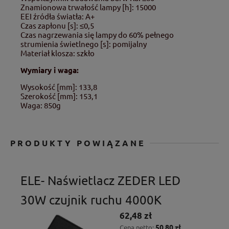
Znamionowa trwałość lampy [h]: 15000
EEI źródła światła: A+
Czas zapłonu [s]: ≤0,5
Czas nagrzewania się lampy do 60% pełnego
strumienia świetlnego [s]: pomijalny
Materiał klosza: szkło
Wymiary i waga:
Wysokość [mm]: 133,8
Szerokość [mm]: 153,1
Waga: 850g
PRODUKTY POWIĄZANE
ELE- Naświetlacz ZEDER LED
30W czujnik ruchu 4000K
62,48 zł
50,80 zł
Cena netto: