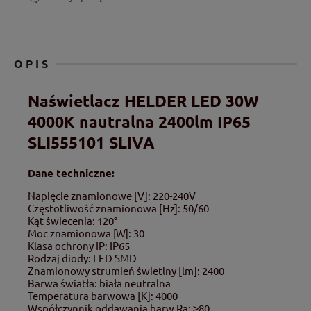
OPIS
Naświetlacz HELDER LED 30W
4000K nautralna 2400lm IP65
SLI555101 SLIVA
Dane techniczne:
Napięcie znamionowe [V]: 220-240V
Częstotliwość znamionowa [Hz]: 50/60
Kąt świecenia: 120°
Moc znamionowa [W]: 30
Klasa ochrony IP: IP65
Rodzaj diody: LED SMD
Znamionowy strumień świetlny [lm]: 2400
Barwa światła: biała neutralna
Temperatura barwowa [K]: 4000
Współczynnik oddawania barw Ra: ≥80