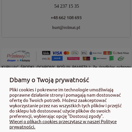
54 237 15 35
+48 662 108 693
hurt@rolmat.pl
KUPUJĄC ŚRODKI OCHRONY ROŚLIN PAMIĘTAJ: Ze środków ochrony
roślin należy korzystać z zachowaniem bezpieczeństwa. Przed każdym
użyciem przeczytaj informacje zamieszczone w etykiecie i informacje
Dbamy o Twoją prywatność
dotyczące produktu. Zwróć uwagę na zwroty wskazujące rodzaj zagrożenia
oraz przestrzegaj środków bezpieczeństwa zamieszczonych w etykiecie.
Pliki cookies i pokrewne im technologie umożliwiają
poprawne działanie strony i pomagają nam dostosować
Środki ochrony roślin do użytku profesjonalnego mogą być nabyte tylko i
ofertę do Twoich potrzeb. Możesz zaakceptować
wyłącznie przez osoby pełnoletnie oraz posiadające kwalifikacje
wykorzystanie przez nas wszystkich tych plików i przejść
wymagane od osób nabywających środki ochrony roślin określone w
do sklepu lub dostosować użycie plików do swoich
ustawie (art. 28 Ustawy z dn. 8 marca 2013 r. o Środkach Ochrony Roślin Dz.
preferencji, wybierając opcję "Dostosuj zgody".
Ustw 2020 poz.2097 z pózn. zm.) Niespełnienie powyższych warunków jest
Więcej o plikach cookies przeczytasz w naszej Polityce
złamaniem regulaminu sklepu.
prywatności.