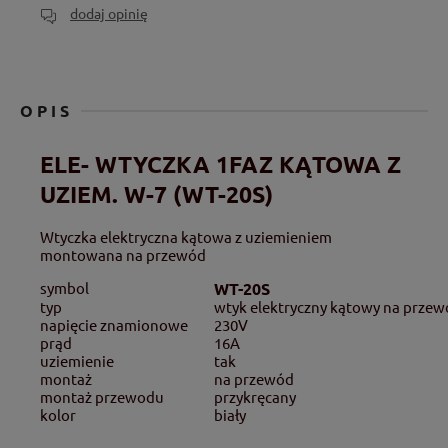
dodaj opinię
OPIS
ELE- WTYCZKA 1FAZ KĄTOWA Z
UZIEM. W-7 (WT-20S)
Wtyczka elektryczna kątowa z uziemieniem
montowana na przewód
symbol
WT-20S
typ
wtyk elektryczny kątowy na prze
napięcie znamionowe
230V
prąd
16A
uziemienie
tak
montaż
na przewód
montaż przewodu
przykręcany
kolor
biały