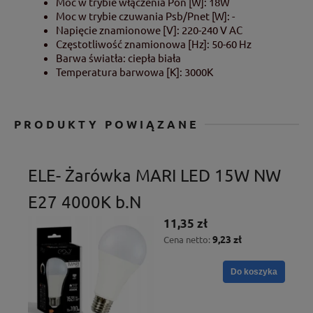
Moc w trybie włączenia Pon [W]: 18W
Moc w trybie czuwania Psb/Pnet [W]: -
Napięcie znamionowe [V]: 220-240 V AC
Częstotliwość znamionowa [Hz]: 50-60 Hz
Barwa światła: ciepła biała
Temperatura barwowa [K]: 3000K
PRODUKTY POWIĄZANE
ELE- Żarówka MARI LED 15W NW
E27 4000K b.N
11,35 zł
9,23 zł
Cena netto:
Do koszyka