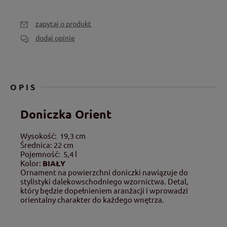
zapytaj o produkt
dodaj opinię
OPIS
Doniczka Orient
Wysokość
: 19,3 cm
Średnica: 22 cm
Pojemność
: 5,4 l
Kolor:
BIAŁY
Ornament na powierzchni doniczki nawiązuje do
stylistyki dalekowschodniego wzornictwa. Detal,
który będzie dopełnieniem aranżacji i wprowadzi
orientalny charakter do każdego wnętrza.