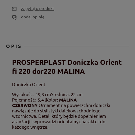
zapytaj o produkt
dodaj opinię
OPIS
PROSPERPLAST Doniczka Orient
fi 220 dor220 MALINA
Doniczka Orient
Wysokość
: 19,3 cm
Średnica: 22 cm
Pojemność
: 5,4 l
Kolor:
MALINA
CZERWONY
Ornament na powierzchni doniczki
nawiązuje do stylistyki dalekowschodniego
wzornictwa. Detal, który będzie dopełnieniem
aranżacji i wprowadzi orientalny charakter do
każdego wnętrza.