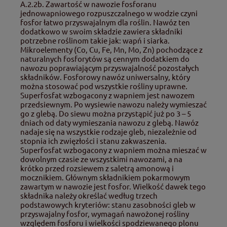
A.2.2b. Zawartość w nawozie fosforanu
jednowapniowego rozpuszczalnego w wodzie czyni
fosfor łatwo przyswajalnym dla roślin. Nawóz ten
dodatkowo w swoim składzie zawiera składniki
potrzebne roślinom takie jak: wapń i siarka.
Mikroelementy (Co, Cu, Fe, Mn, Mo, Zn) pochodzące z
naturalnych fosforytów są cennym dodatkiem do
nawozu poprawiającym przyswajalność pozostałych
składników. Fosforowy nawóz uniwersalny, który
można stosować pod wszystkie rośliny uprawne.
Superfosfat wzbogacony z wapniem jest nawozem
przedsiewnym. Po wysiewie nawozu należy wymieszać
go z glebą. Do siewu można przystąpić już po 3 – 5
dniach od daty wymieszania nawozu z glebą. Nawóz
nadaje się na wszystkie rodzaje gleb, niezależnie od
stopnia ich zwięzłości i stanu zakwaszenia.
Superfosfat wzbogacony z wapniem można mieszać w
dowolnym czasie ze wszystkimi nawozami, a na
krótko przed rozsiewem z saletrą amonową i
mocznikiem. Głównym składnikiem pokarmowym
zawartym w nawozie jest fosfor. Wielkość dawek tego
składnika należy określać według trzech
podstawowych kryteriów: stanu zasobności gleb w
przyswajalny fosfor, wymagań nawożonej rośliny
względem fosforu i wielkości spodziewanego plonu