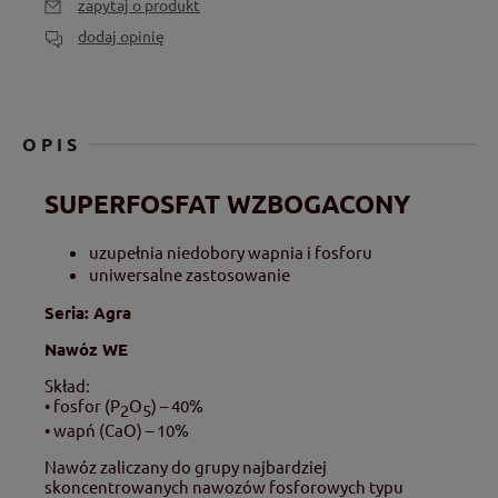
zapytaj o produkt
dodaj opinię
OPIS
SUPERFOSFAT WZBOGACONY
uzupełnia niedobory wapnia i fosforu
uniwersalne zastosowanie
Seria: Agra
Nawóz WE
Skład:
• fosfor (P
O
) – 40%
2
5
• wapń (CaO) – 10%
Nawóz zaliczany do grupy najbardziej
skoncentrowanych nawozów fosforowych typu