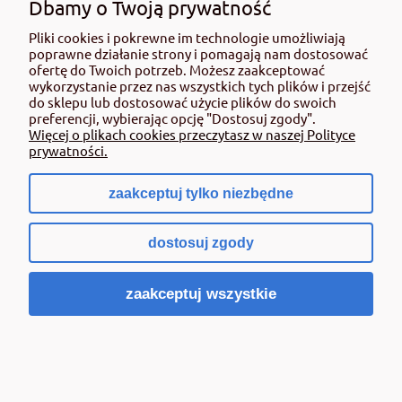
Dbamy o Twoją prywatność
preparaty dedykowane właśnie temu typowi szkodnika lub
środki o szerokim spektrum działania, obejmującym
Pliki cookies i pokrewne im technologie umożliwiają
pluskwy. Rolmat oferuje m.in. preparat mikrokapsułkowy
poprawne działanie strony i pomagają nam dostosować
na pluskwy i rybiki cukrowe, który według opisu działa
ofertę do Twoich potrzeb. Możesz zaakceptować
również na karaluchy, prusaki, mrówki i pchły. W opisie
wykorzystanie przez nas wszystkich tych plików i przejść
produktu wskazano także mechanizm przenoszenia
do sklepu lub dostosować użycie plików do swoich
mikrokapsułek przez owady do miejsc ich bytowania.
preferencji, wybierając opcję "Dostosuj zgody".
Więcej o plikach cookies przeczytasz w naszej Polityce
Jak stosować środki na owady
prywatności.
biegające?
zaakceptuj tylko niezbędne
Skuteczność preparatu zależy nie tylko od jego rodzaju, ale
również od prawidłowego użycia. Warto pamiętać o kilku
dostosuj zgody
zasadach:
stosuj preparat zgodnie z etykietą i zaleceniami
zaakceptuj wszystkie
producenta,
koncentruj aplikację w miejscach przemieszczania się
owadów,
opracowuj szczeliny, listwy, narożniki, okolice rur i
przestrzenie za meblami,
w przypadku pcheł oraz pluskiew zwracaj uwagę na