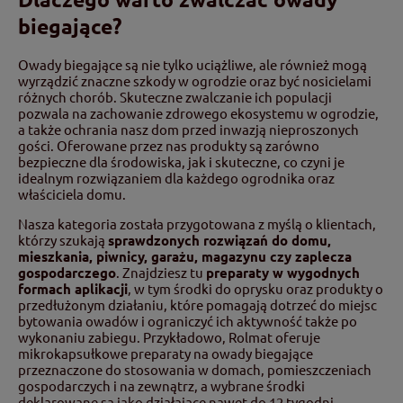
biegające?
Owady biegające są nie tylko uciążliwe, ale również mogą
wyrządzić znaczne szkody w ogrodzie oraz być nosicielami
różnych chorób. Skuteczne zwalczanie ich populacji
pozwala na zachowanie zdrowego ekosystemu w ogrodzie,
a także ochrania nasz dom przed inwazją nieproszonych
gości. Oferowane przez nas produkty są zarówno
bezpieczne dla środowiska, jak i skuteczne, co czyni je
idealnym rozwiązaniem dla każdego ogrodnika oraz
właściciela domu.
Nasza kategoria została przygotowana z myślą o klientach,
którzy szukają
sprawdzonych rozwiązań do domu,
mieszkania, piwnicy, garażu, magazynu czy zaplecza
gospodarczego
. Znajdziesz tu
preparaty w wygodnych
formach aplikacji
, w tym środki do oprysku oraz produkty o
przedłużonym działaniu, które pomagają dotrzeć do miejsc
bytowania owadów i ograniczyć ich aktywność także po
wykonaniu zabiegu. Przykładowo, Rolmat oferuje
mikrokapsułkowe preparaty na owady biegające
przeznaczone do stosowania w domach, pomieszczeniach
gospodarczych i na zewnątrz, a wybrane środki
deklarowane są jako działające nawet do 12 tygodni