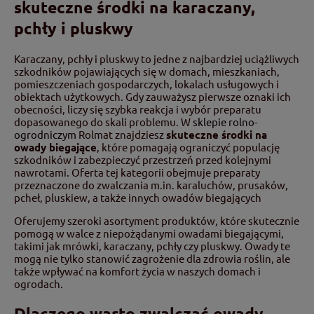
skuteczne środki na karaczany,
pchły i pluskwy
Karaczany, pchły i pluskwy to jedne z najbardziej uciążliwych
szkodników pojawiających się w domach, mieszkaniach,
pomieszczeniach gospodarczych, lokalach usługowych i
obiektach użytkowych. Gdy zauważysz pierwsze oznaki ich
obecności, liczy się szybka reakcja i wybór preparatu
dopasowanego do skali problemu. W
sklepie rolno-
ogrodniczym
Rolmat znajdziesz
skuteczne środki na
owady biegające
, które pomagają ograniczyć populację
szkodników i zabezpieczyć przestrzeń przed kolejnymi
nawrotami. Oferta tej kategorii obejmuje preparaty
przeznaczone do zwalczania m.in. karaluchów, prusaków,
pcheł, pluskiew, a także innych owadów biegających
Oferujemy szeroki asortyment produktów, które skutecznie
pomogą w walce z niepożądanymi owadami biegającymi,
takimi jak mrówki, karaczany, pchły czy pluskwy. Owady te
mogą nie tylko stanowić zagrożenie dla zdrowia roślin, ale
także wpływać na komfort życia w naszych domach i
ogrodach.
Dlaczego warto zwalczać owady