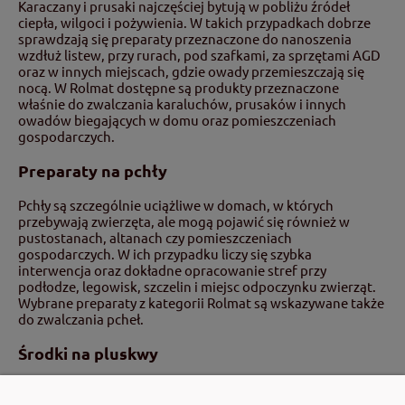
Karaczany i prusaki najczęściej bytują w pobliżu źródeł
ciepła, wilgoci i pożywienia. W takich przypadkach dobrze
sprawdzają się preparaty przeznaczone do nanoszenia
wzdłuż listew, przy rurach, pod szafkami, za sprzętami AGD
oraz w innych miejscach, gdzie owady przemieszczają się
nocą. W Rolmat dostępne są produkty przeznaczone
właśnie do zwalczania karaluchów, prusaków i innych
owadów biegających w domu oraz pomieszczeniach
gospodarczych.
Preparaty na pchły
Pchły są szczególnie uciążliwe w domach, w których
przebywają zwierzęta, ale mogą pojawić się również w
pustostanach, altanach czy pomieszczeniach
gospodarczych. W ich przypadku liczy się szybka
interwencja oraz dokładne opracowanie stref przy
podłodze, legowisk, szczelin i miejsc odpoczynku zwierząt.
Wybrane preparaty z kategorii Rolmat są wskazywane także
do zwalczania pcheł.
Środki na pluskwy
Pluskwy to problem wymagający zdecydowanego działania i
bardzo dokładnej aplikacji. Należy zwracać uwagę na