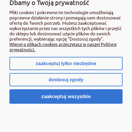
Dbamy o Twoją prywatność
75,00 zł
Pliki cookies i pokrewne im technologie umożliwiają
zawiera 23% VAT, bez kosztów dostawy
poprawne działanie strony i pomagają nam dostosować
Cena netto:
60,98 zł
ofertę do Twoich potrzeb. Możesz zaakceptować
wykorzystanie przez nas wszystkich tych plików i przejść
Do koszyka
do sklepu lub dostosować użycie plików do swoich
preferencji, wybierając opcję "Dostosuj zgody".
Więcej o plikach cookies przeczytasz w naszej Polityce
prywatności.
zaakceptuj tylko niezbędne
dostosuj zgody
zaakceptuj wszystkie