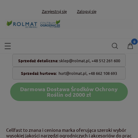
Zarejestruj się
Zaloguj się
Sprzedaż detaliczna:
sklep@rolmat.pl,
+48 512 261 600
Sprzedaż hurtowa:
hurt@rolmat.pl
,
+48 662 108 693
Darmowa Dostawa Środków Ochrony
Roślin od 2000 zł
Cellfast to znana i ceniona marka oferująca szeroki wybór
wysokiej jakości narzędzi ogrodniczych i akcesoriów do prac