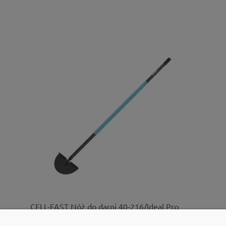
CELL-FAST Nóż do darni 40-216/Ideal Pro