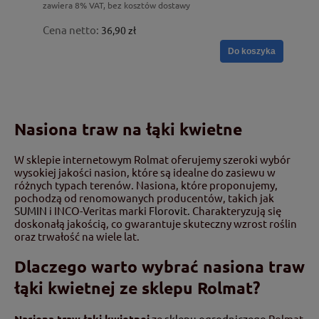
zawiera 8% VAT, bez kosztów dostawy
Cena netto:
36,90 zł
Do koszyka
Nasiona traw na łąki kwietne
W sklepie internetowym Rolmat oferujemy szeroki wybór
wysokiej jakości nasion, które są idealne do zasiewu w
różnych typach terenów. Nasiona, które proponujemy,
pochodzą od renomowanych producentów, takich jak
SUMIN
i INCO-Veritas marki
Florovit.
Charakteryzują się
doskonałą jakością, co gwarantuje skuteczny wzrost roślin
oraz trwałość na wiele lat.
Dlaczego warto wybrać nasiona traw
łąki kwietnej ze sklepu Rolmat?
Nasiona traw łąki kwietnej
ze
sklepu ogrodniczego
Rolmat