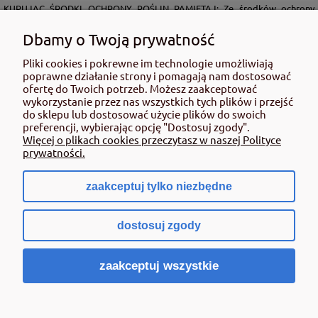
KUPUJĄC ŚRODKI OCHRONY ROŚLIN PAMIĘTAJ: Ze środków ochrony
roślin należy korzystać z zachowaniem bezpieczeństwa. Przed każdym
użyciem przeczytaj informacje zamieszczone w etykiecie i informacje
Dbamy o Twoją prywatność
dotyczące produktu. Zwróć uwagę na zwroty wskazujące rodzaj zagrożenia
oraz przestrzegaj środków bezpieczeństwa zamieszczonych w etykiecie.
Pliki cookies i pokrewne im technologie umożliwiają
poprawne działanie strony i pomagają nam dostosować
Środki ochrony roślin do użytku profesjonalnego mogą być nabyte tylko i
ofertę do Twoich potrzeb. Możesz zaakceptować
wyłącznie przez osoby pełnoletnie oraz posiadające kwalifikacje
wykorzystanie przez nas wszystkich tych plików i przejść
wymagane od osób nabywających środki ochrony roślin określone w
do sklepu lub dostosować użycie plików do swoich
ustawie (art. 28 Ustawy z dn. 8 marca 2013 r. o Środkach Ochrony Roślin Dz.
preferencji, wybierając opcję "Dostosuj zgody".
Ustw 2020 poz.2097 z pózn. zm.) Niespełnienie powyższych warunków jest
Więcej o plikach cookies przeczytasz w naszej Polityce
złamaniem regulaminu sklepu.
prywatności.
zaakceptuj tylko niezbędne
pokaż pełną wersję strony
dostosuj zgody
Sklep internetowy Shoper.pl
zaakceptuj wszystkie