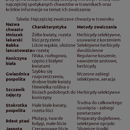
najczęściej spotykanych chwastów w trawnikach oraz
krótkie informacje na temat ich zwalczania:
Tabela: Najczęściej zwalczane chwasty w trawniku
Nazwa
Charakterystyka
Metody zwalczania
chwastu
Mniszek
Żółte kwiaty, rozeta
Herbicydy selektywne,
lekarski
liści przy ziemi
usuwanie z korzeniem
Babka
Liście wąskie, ułożone
Selektywne herbicydy
lancetowata
w rozetę
dwuliścienne
Niska, rozłogowa,
Regularne koszenie,
Koniczyna
często z białymi
nawożenie azotowe,
biała
kwiatami
herbicydy
Szybko się
Gwiazdnica
Wczesne zabiegi
rozprzestrzenia,
pospolita
selektywne, aeracja
drobne białe kwiaty
Niewielka roślina o
Szczawik
liściach podobnych do
Herbicydy selektywne
zajęczy
koniczyny
Trudna do całkowitego
Stokrotka
Małe białe kwiaty,
usunięcia – zabiegi
pospolita
rozeta liści
powtarzane
Płożący, twarde
Preparaty doglebowe,
Rdest ptasi
łodygi, małe liście
selektywne opryski
Jasnota
Czerwonawe liście,
Silniejsze środki