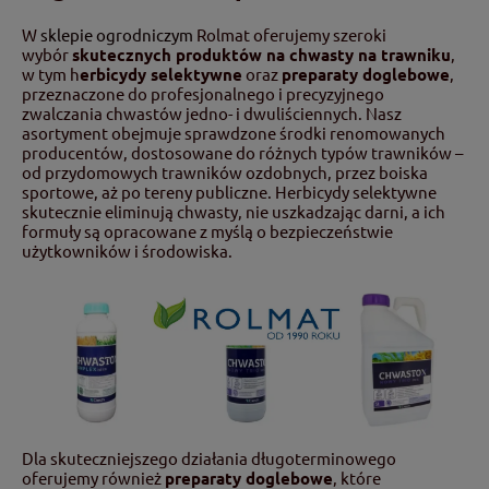
W
sklepie ogrodniczym
Rolmat oferujemy szeroki
wybór
skutecznych produktów na chwasty na trawniku
,
w tym h
erbicydy selektywne
oraz
preparaty doglebowe
,
przeznaczone do profesjonalnego i precyzyjnego
zwalczania chwastów jedno- i dwuliściennych. Nasz
asortyment obejmuje sprawdzone środki renomowanych
producentów, dostosowane do różnych typów trawników –
od przydomowych trawników ozdobnych, przez boiska
sportowe, aż po tereny publiczne. Herbicydy selektywne
skutecznie eliminują chwasty, nie uszkadzając darni, a ich
formuły są opracowane z myślą o bezpieczeństwie
użytkowników i środowiska.
Dla skuteczniejszego działania długoterminowego
oferujemy również
preparaty doglebowe
, które