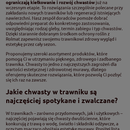
ograniczają kiełkowanie i rozwój chwastów
już na
wczesnym etapie. To rozwiązania szczególnie polecane przy
zakładaniu nowych trawników lub regeneracji istniejących
nawierzchni. Nasz zespół doradców pomoże dobrać
odpowiedni preparat do konkretnego zastosowania,
uwzględniając rodzaj gleby, termin zabiegu i typ chwastów.
Dzięki starannie dobranym środkom ochrony roślin z
Rolmat zapewnisz swojemu trawnikowi zdrowy wygląd i
estetykę przez cały sezon.
Proponujemy szeroki asortyment produktów, które
pomogą Ci w utrzymaniu pięknego, zdrowego i zadbanego
trawnika. Chwasty to jedno z najczęstszych zagrożeń dla
wartości estetycznej i zdrowotnej murawy, dlatego
oferujemy skuteczne rozwiązania, które pozwolą Ci pozbyć
się ich raz na zawsze.
Jakie chwasty w trawniku są
najczęściej spotykane i zwalczane?
W trawnikach – zarówno przydomowych, jak i użytkowych –
najczęściej pojawiają się chwasty dwuliścienne, które
konkurują z trawą o wodę, światło i składniki odżywcze, a
przy tym znacząco obniżają estetykę murawy. Poniżej lista