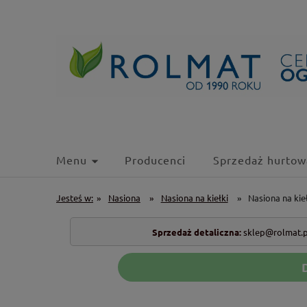
Menu
Producenci
Sprzedaż hurtow
Jesteś w:
»
Nasiona
»
Nasiona na kiełki
»
Nasiona na kie
Sprzedaż detaliczna:
sklep@rolmat.p