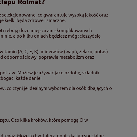
klepu Rolmat?
e selekcjonowane, co gwarantuje wysoką jakość oraz
e kiełki będą zdrowe i smaczne.
potrzebują dużo miejsca ani skomplikowanych
ninie, a po kilku dniach będziesz mógł cieszyć się
itamin (A, C, E, K), minerałów (wapń, żelazo, potas)
ad odpornościowy, poprawia metabolizm oraz
 potraw. Możesz je używać jako ozdobę, składnik
zbogaci każde danie!
w, co czyni je idealnym wyborem dla osób dbających o
ętu. Oto kilka kroków, które pomogą Ci w
drenaż. Może to być talerz, doniczka lub specjalne