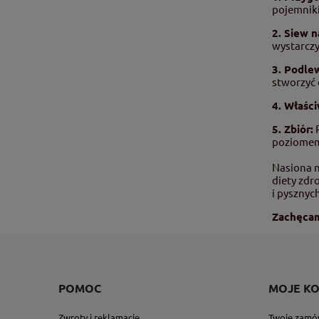
pojemniki
2. Siew n
wystarczy
3. Podle
stworzyć 
4. Właści
5. Zbiór:
P
poziomem
Nasiona n
diety zdr
i pysznyc
Zachęcam
POMOC
MOJE K
Zwroty i reklamacje
Twoje zamó