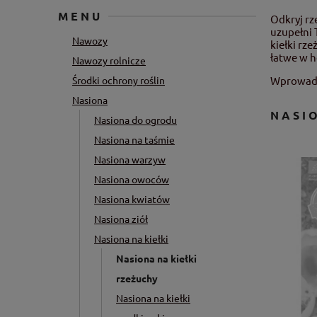
MENU
Odkryj rz
uzupełni 
Nawozy
kiełki rz
łatwe w h
Nawozy rolnicze
Środki ochrony roślin
Wprowadź 
Nasiona
NASI
Nasiona do ogrodu
Nasiona na taśmie
Nasiona warzyw
Nasiona owoców
Nasiona kwiatów
Nasiona ziół
Nasiona na kiełki
Nasiona na kiełki
rzeżuchy
Nasiona na kiełki