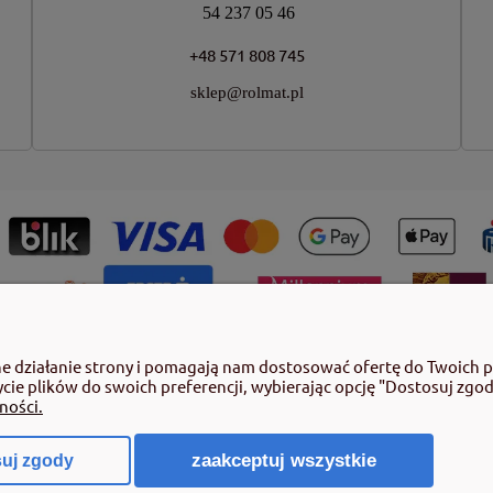
54 237 05 46
+48 571 808 745
sklep@rolmat.pl
ny roślin należy korzystać z zachowaniem bezpieczeństwa. Przed każdym
ne działanie strony i pomagają nam dostosować ofertę do Twoich 
azujące rodzaj zagrożenia oraz przestrzegaj środków bezpieczeństwa za
ycie plików do swoich preferencji, wybierając opcję "Dostosuj zgod
by pełnoletnie oraz posiadające kwalifikacje wymagane od osób nabywających
ności.
 poz.2097 z pózn. zm.) Niespełnienie powyższych warunków jest złamaniem re
zaakceptuj wszystkie
uj zgody