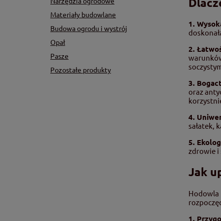
Dlacz
Narzędzia ogrodowe
Materiały budowlane
1. Wysoka
Budowa ogrodu i wystrój
doskonałą
Opał
2. Łatwo
Pasze
warunków.
soczystym
Pozostałe produkty
3. Bogac
oraz ant
korzystni
4. Uniwer
sałatek, 
5. Ekolo
zdrowie i
Jak u
Hodowla r
rozpoczę
1. Przyg