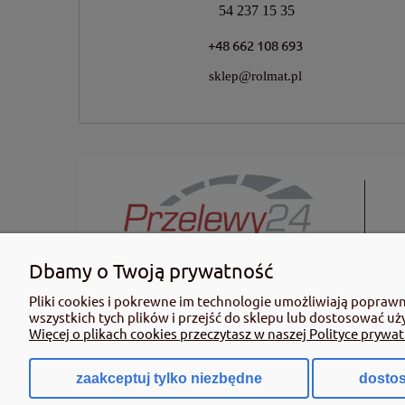
54 237 15 35
+48 662 108 693
sklep@rolmat.pl
Dbamy o Twoją prywatność
KUPUJĄC ŚRODKI OCHRONY ROŚLIN PAMIĘTAJ: Ze środków ochro
Pliki cookies i pokrewne im technologie umożliwiają popraw
informacje dotyczące produktu. Zwróć uwagę na zwroty wsk
wszystkich tych plików i przejść do sklepu lub dostosować uż
profesjonalnego mogą być nabyte tylko i wyłącznie przez oso
Więcej o plikach cookies przeczytasz w naszej Polityce prywat
dn. 8 marca 2013 r. o Środkach Ochrony Roślin Dz. Ustw 2020
zaakceptuj tylko niezbędne
dostos