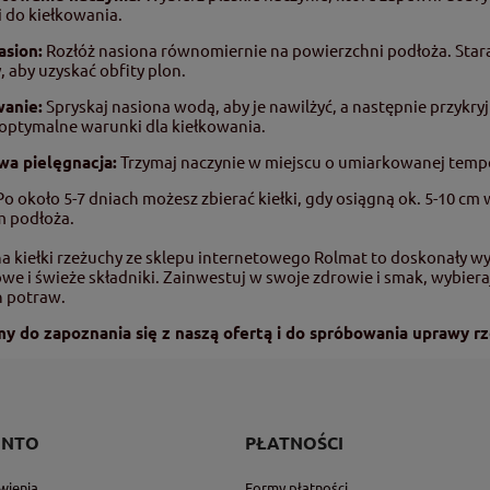
 do kiełkowania.
asion:
Rozłóż nasiona równomiernie na powierzchni podłoża. Staraj 
, aby uzyskać obfity plon.
wanie:
Spryskaj nasiona wodą, aby je nawilżyć, a następnie przykry
optymalne warunki dla kiełkowania.
wa pielęgnacja:
Trzymaj naczynie w miejscu o umiarkowanej temper
o około 5-7 dniach możesz zbierać kiełki, gdy osiągną ok. 5-10 cm 
 podłoża.
a kiełki rzeżuchy ze sklepu internetowego Rolmat to doskonały w
owe i świeże składniki. Zainwestuj w swoje zdrowie i smak, wybiera
h potraw.
y do zapoznania się z naszą ofertą i do spróbowania uprawy rz
ONTO
PŁATNOŚCI
wienia
Formy płatności