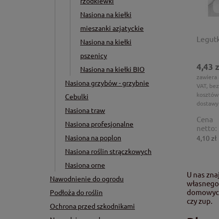
rzodkiewki
Nasiona na kiełki
mieszanki azjatyckie
Legutk
Nasiona na kiełki
pszenicy
4,43 z
Nasiona na kiełki BIO
zawiera
Nasiona grzybów - grzybnie
VAT, bez
kosztów
Cebulki
dostawy
Nasiona traw
Cena
Nasiona profesjonalne
netto:
Nasiona na poplon
4,10 zł
Nasiona roślin strączkowych
Nasiona orne
U nas zna
Nawodnienie do ogrodu
własnego 
domowych.
Podłoża do roślin
czy zup.
Ochrona przed szkodnikami