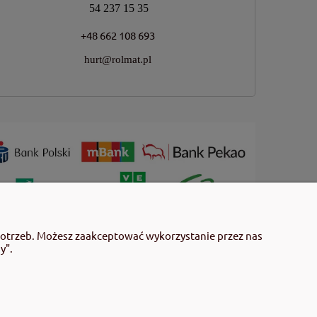
54 237 15 35
+48 662 108 693
hurt@rolmat.pl
 użyciem przeczytaj informacje zamieszczone w etykiecie i
potrzeb. Możesz zaakceptować wykorzystanie przez nas
mieszczonych w etykiecie. Środki ochrony roślin do użytku
y".
 środki ochrony roślin określone w ustawie (art. 28 Ustawy z
gulaminu sklepu.