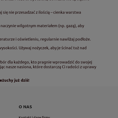
się nie przesadzać z ilością – cienka warstwa
j naczynie wilgotnym materiałem (np. gazą), aby
aturze i oświetleniu, regularnie nawilżaj podłoże.
wysokości. Używaj nożyczek, aby je ścinać tuż nad
ybór dla każdego, kto pragnie wprowadzić do swojej
jąc nasze nasiona, które dostarczą Ci radości z uprawy
eżuchy już dziś!
O NAS
Kontakt i dane firmy