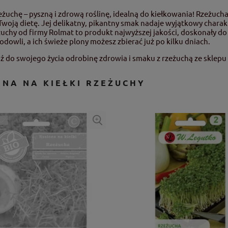
eżuchę – pyszną i zdrową roślinę, idealną do kiełkowania! Rzeżuch
Twoją dietę. Jej delikatny, pikantny smak nadaje wyjątkowy char
eżuchy od firmy Rolmat to produkt najwyższej jakości, doskonały 
odowli, a ich świeże plony możesz zbierać już po kilku dniach.
do swojego życia odrobinę zdrowia i smaku z rzeżuchą ze sklepu
ONA NA KIEŁKI RZEŻUCHY