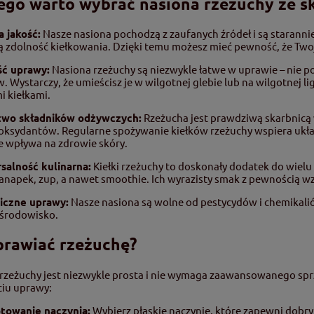
ego warto wybrać nasiona rzeżuchy ze s
 jakość:
Nasze nasiona pochodzą z zaufanych źródeł i są staranni
 zdolność kiełkowania. Dzięki temu możesz mieć pewność, że Twoj
ść uprawy:
Nasiona rzeżuchy są niezwykle łatwe w uprawie – nie 
 Wystarczy, że umieścisz je w wilgotnej glebie lub na wilgotnej lig
i kiełkami.
two składników odżywczych:
Rzeżucha jest prawdziwą skarbnicą w
yoksydantów. Regularne spożywanie kiełków rzeżuchy wspiera ukł
e wpływa na zdrowie skóry.
salność kulinarna:
Kiełki rzeżuchy to doskonały dodatek do wielu
kanapek, zup, a nawet smoothie. Ich wyrazisty smak z pewnością w
giczne uprawy:
Nasze nasiona są wolne od pestycydów i chemikalió
 środowisko.
prawiać rzeżuchę?
zeżuchy jest niezwykle prosta i nie wymaga zaawansowanego sprz
ciu uprawy:
otowanie naczynia:
Wybierz płaskie naczynie, które zapewni dobry 