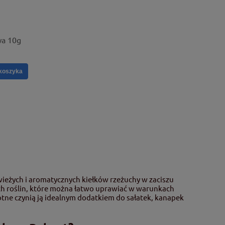
wa 10g
koszyka
wieżych i aromatycznych kiełków rzeżuchy w zaciszu
ch roślin, które można łatwo uprawiać w warunkach
tne czynią ją idealnym dodatkiem do sałatek, kanapek