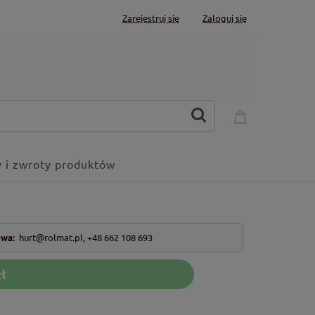
Zarejestruj się
Zaloguj się
 i zwroty produktów
owa:
hurt@rolmat.pl
,
+48 662 108 693
ł