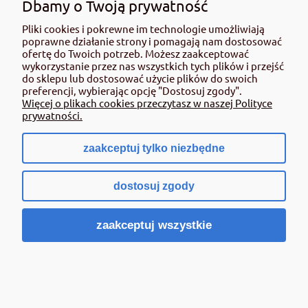
Dbamy o Twoją prywatność
Pliki cookies i pokrewne im technologie umożliwiają
poprawne działanie strony i pomagają nam dostosować
BIOVITA- Obornik granulowany bydlęcy 5 l
ofertę do Twoich potrzeb. Możesz zaakceptować
Optima
wykorzystanie przez nas wszystkich tych plików i przejść
do sklepu lub dostosować użycie plików do swoich
preferencji, wybierając opcję "Dostosuj zgody".
15,00 zł
Więcej o plikach cookies przeczytasz w naszej Polityce
zawiera 8% VAT, bez kosztów dostawy
prywatności.
Cena netto:
13,89 zł
zaakceptuj tylko niezbędne
Powiadom o dostępności
dostosuj zgody
zaakceptuj wszystkie