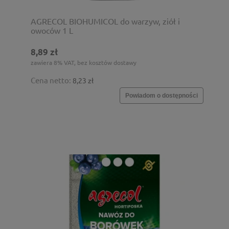
AGRECOL BIOHUMICOL do warzyw, ziół i
owoców 1 L
8,89 zł
zawiera 8% VAT, bez kosztów dostawy
Cena netto:
8,23 zł
Powiadom o dostępności