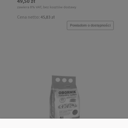
49,50 zł
zawiera 8% VAT, bez kosztów dostawy
Cena netto:
45,83 zł
Powiadom o dostępności