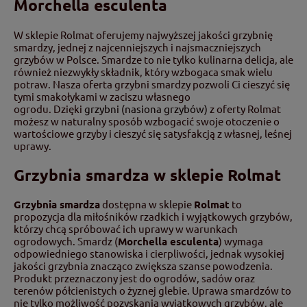
Morchella esculenta
W sklepie Rolmat oferujemy najwyższej jakości grzybnię
smardzy, jednej z najcenniejszych i najsmaczniejszych
grzybów w Polsce. Smardze to nie tylko kulinarna delicja, ale
również niezwykły składnik, który wzbogaca smak wielu
potraw. Nasza oferta grzybni smardzy pozwoli Ci cieszyć się
tymi smakołykami w zaciszu własnego
ogrodu. Dzięki
grzybni (nasiona grzybów)
z oferty Rolmat
możesz w naturalny sposób wzbogacić swoje otoczenie o
wartościowe grzyby i cieszyć się satysfakcją z własnej, leśnej
uprawy.
Grzybnia smardza w sklepie Rolmat
Grzybnia smardza
dostępna w sklepie
Rolmat
to
propozycja dla miłośników rzadkich i wyjątkowych grzybów,
którzy chcą spróbować ich uprawy w warunkach
ogrodowych. Smardz (
Morchella esculenta
) wymaga
odpowiedniego stanowiska i cierpliwości, jednak wysokiej
jakości grzybnia znacząco zwiększa szanse powodzenia.
Produkt przeznaczony jest do ogrodów, sadów oraz
terenów półcienistych o żyznej glebie. Uprawa smardzów to
nie tylko możliwość pozyskania wyjątkowych grzybów, ale