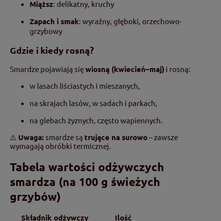
Miąższ
: delikatny, kruchy
Zapach i smak
: wyraźny, głęboki, orzechowo-
grzybowy
Gdzie i kiedy rosną?
Smardze pojawiają się
wiosną (kwiecień–maj)
i rosną:
w lasach liściastych i mieszanych,
na skrajach lasów, w sadach i parkach,
na glebach żyznych, często wapiennych.
⚠️
Uwaga:
smardze są
trujące na surowo
– zawsze
wymagają obróbki termicznej.
Tabela wartości odżywczych
smardza (na 100 g świeżych
grzybów)
Składnik odżywczy
Ilość