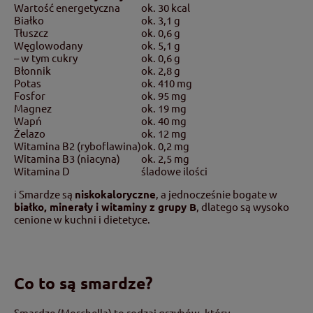
Wartość energetyczna
ok. 30 kcal
Białko
ok. 3,1 g
Tłuszcz
ok. 0,6 g
Węglowodany
ok. 5,1 g
– w tym cukry
ok. 0,6 g
Błonnik
ok. 2,8 g
Potas
ok. 410 mg
Fosfor
ok. 95 mg
Magnez
ok. 19 mg
Wapń
ok. 40 mg
Żelazo
ok. 12 mg
Witamina B2 (ryboflawina)
ok. 0,2 mg
Witamina B3 (niacyna)
ok. 2,5 mg
Witamina D
śladowe ilości
ℹ️ Smardze są
niskokaloryczne
, a jednocześnie bogate w
białko, minerały i witaminy z grupy B
, dlatego są wysoko
cenione w kuchni i dietetyce.
Co to są smardze?
Smardze (Morchella) to rodzaj grzybów, który