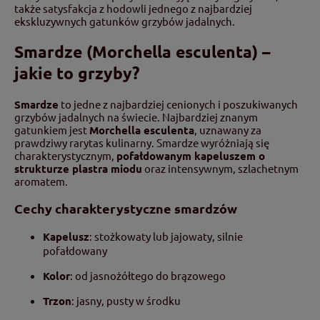
także satysfakcja z hodowli jednego z najbardziej
ekskluzywnych gatunków grzybów jadalnych.
Smardze (Morchella esculenta) –
jakie to grzyby?
Smardze
to jedne z najbardziej cenionych i poszukiwanych
grzybów jadalnych na świecie. Najbardziej znanym
gatunkiem jest
Morchella esculenta
, uznawany za
prawdziwy rarytas kulinarny. Smardze wyróżniają się
charakterystycznym,
pofałdowanym kapeluszem o
strukturze plastra miodu
oraz intensywnym, szlachetnym
aromatem.
Cechy charakterystyczne smardzów
Kapelusz
: stożkowaty lub jajowaty, silnie
pofałdowany
Kolor
: od jasnożółtego do brązowego
Trzon
: jasny, pusty w środku