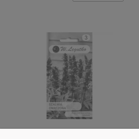
Legutko Szałwia omączona niebieska 0,2g st