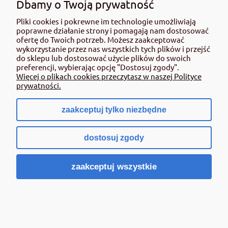
Dbamy o Twoją prywatność
2,27 zł
Pliki cookies i pokrewne im technologie umożliwiają
zawiera 8% VAT, bez kosztów dostawy
poprawne działanie strony i pomagają nam dostosować
ofertę do Twoich potrzeb. Możesz zaakceptować
Cena netto:
2,10 zł
wykorzystanie przez nas wszystkich tych plików i przejść
do sklepu lub dostosować użycie plików do swoich
Powiadom o dostępności
preferencji, wybierając opcję "Dostosuj zgody".
Więcej o plikach cookies przeczytasz w naszej Polityce
prywatności.
zaakceptuj tylko niezbędne
dostosuj zgody
zaakceptuj wszystkie