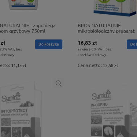
NATURALNIE - zapobiega
BROS NATURALNIE
bom grzybowy 750ml
mikrobiologiczny preparat
zwiększający odporność roś
ziemiórki
 zł
16,83 zł
Do koszyka
Do 
 23% VAT, bez
zawiera 8% VAT, bez
 dostawy
kosztów dostawy
etto:
Cena netto:
11,33 zł
15,58 zł