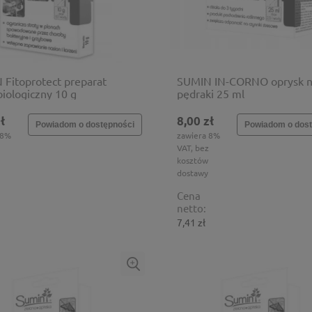
Fitoprotect preparat
SUMIN IN-CORNO oprysk 
iologiczny 10 g
pędraki 25 ml
ł
8,00 zł
Powiadom o dostępności
Powiadom o dost
 8%
zawiera 8%
VAT, bez
kosztów
dostawy
Cena
netto:
7,41 zł