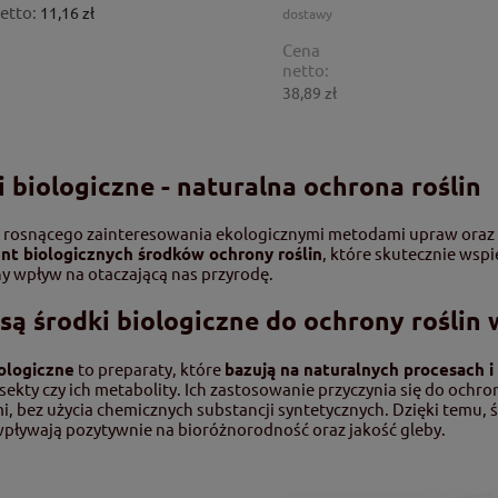
etto:
11,16 zł
dostawy
Cena
netto:
38,89 zł
i biologiczne - naturalna ochrona roślin
 rosnącego zainteresowania ekologicznymi metodami upraw oraz 
nt biologicznych środków ochrony roślin
, które skutecznie wspi
 wpływ na otaczającą nas przyrodę.
są środki
biologiczne do ochrony roślin 
iologiczne
to preparaty, które
bazują na naturalnych procesach 
nsekty czy ich metabolity. Ich zastosowanie przyczynia się do ochr
, bez użycia chemicznych substancji syntetycznych. Dzięki temu, śr
pływają pozytywnie na bioróżnorodność oraz jakość gleby.