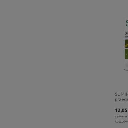
SUMIN 
przędz
miodó
12,05
zawiera
kosztów