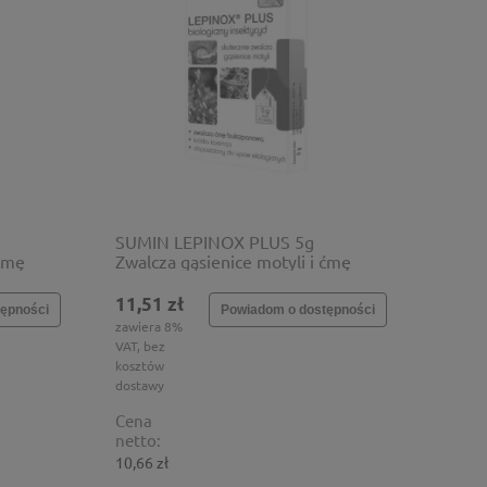
SUMIN LEPINOX PLUS 5g
 ćmę
Zwalcza gąsienice motyli i ćmę
bukszpanową
11,51 zł
ępności
Powiadom o dostępności
zawiera 8%
VAT, bez
kosztów
dostawy
Cena
netto:
10,66 zł