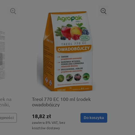
dek na
Treol 770 EC 100 ml środek
niki,
owadobójczy
18,82 zł
ępności
Do koszyka
zawiera 8% VAT, bez
kosztów dostawy