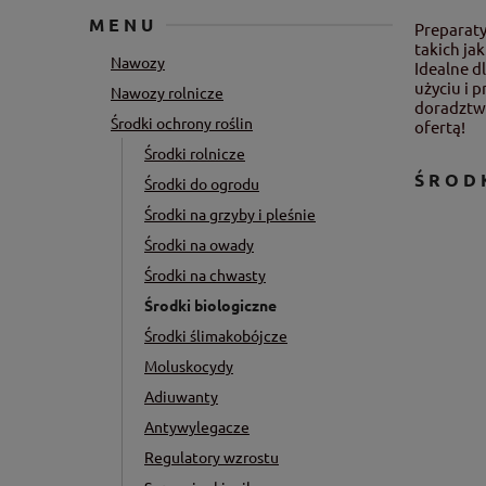
MENU
Preparat
takich ja
Nawozy
Idealne d
użyciu i 
Nawozy rolnicze
doradztw
Środki ochrony roślin
ofertą!
Środki rolnicze
ŚROD
Środki do ogrodu
Środki na grzyby i pleśnie
Środki na owady
Środki na chwasty
Środki biologiczne
Środki ślimakobójcze
Moluskocydy
Adiuwanty
Antywylegacze
Regulatory wzrostu