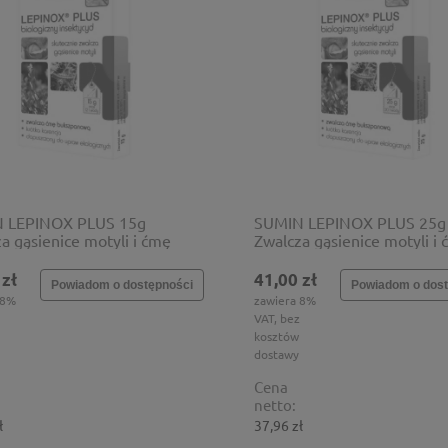
 LEPINOX PLUS 15g
SUMIN LEPINOX PLUS 25g
a gąsienice motyli i ćmę
Zwalcza gąsienice motyli i
panową
bukszpanową
 zł
41,00 zł
Powiadom o dostępności
Powiadom o dost
 8%
zawiera 8%
VAT, bez
kosztów
dostawy
Cena
netto:
ł
37,96 zł