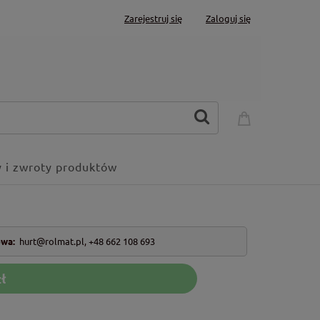
Zarejestruj się
Zaloguj się
 i zwroty produktów
owa:
hurt@rolmat.pl
,
+48 662 108 693
ł