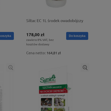
Siltac EC 1L środek owadobójczy
lin na
178,00 zł
koszyka
Do koszyka
zawiera 8% VAT, bez
kosztów dostawy
Cena netto:
164,81 zł