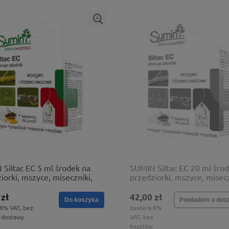
Siltac EC 5 ml środek na
SUMIN Siltac EC 20 ml śro
iorki, mszyce, miseczniki,
przędziorki, mszyce, misecz
wki
miodówki
 zł
42,00 zł
Do koszyka
Powiadom o dost
 8% VAT, bez
zawiera 8%
 dostawy
VAT, bez
kosztów