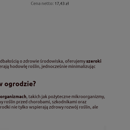
Cena netto:
17,43 zł
dbałością o zdrowie środowiska, oferujemy
szeroki
erają hodowlę roślin, jednocześnie minimalizując
w ogrodzie?
i organizmach
, takich jak pożyteczne mikroorganizmy,
ony roślin przed chorobami, szkodnikami oraz
odki nie tylko wspierają zdrowy rozwój roślin, ale