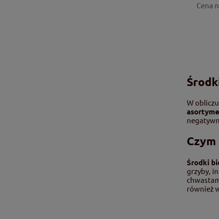
Cena n
Środk
W obliczu
asortyme
negatywny
Czym 
Środki b
grzyby, i
chwastami
również w