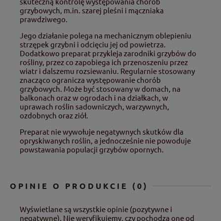
skuteczną kontrolę występowania chorób
grzybowych, m.in. szarej pleśni i mączniaka
prawdziwego.
Jego działanie polega na mechanicznym oblepieniu
strzępek grzybni i odcięciu jej od powietrza.
Dodatkowo preparat przykleja zarodniki grzybów do
rośliny, przez co zapobiega ich przenoszeniu przez
wiatr i dalszemu rozsiewaniu. Regularnie stosowany
znacząco ogranicza występowanie chorób
grzybowych. Może być stosowany w domach, na
balkonach oraz w ogrodach i na działkach, w
uprawach roślin sadowniczych, warzywnych,
ozdobnych oraz ziół.
Preparat nie wywołuje negatywnych skutków dla
opryskiwanych roślin, a jednocześnie nie powoduje
powstawania populacji grzybów opornych.
OPINIE O PRODUKCIE (0)
Wyświetlane są wszystkie opinie (pozytywne i
negatywne). Nie weryfikujemy, czy pochodzą one od