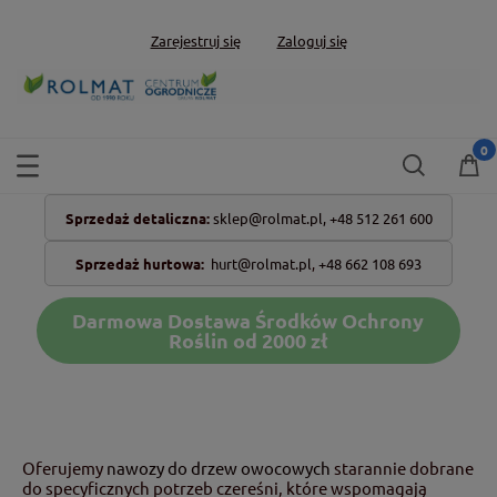
Zarejestruj się
Zaloguj się
Sprzedaż detaliczna:
sklep@rolmat.pl,
+48 512 261 600
Sprzedaż hurtowa:
hurt@rolmat.pl
,
+48 662 108 693
Darmowa Dostawa Środków Ochrony
Roślin od 2000 zł
Oferujemy
nawozy do drzew owocowych
starannie dobrane
do specyficznych potrzeb czereśni, które wspomagają