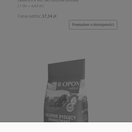
( 1 litr = 4,03 zł )
Cena netto:
37,34 zł
Powiadom o dostępności