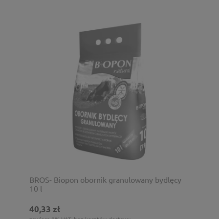
BROS- Biopon obornik granulowany bydlęcy
10 l
40,33 zł
zawiera 8% VAT, bez kosztów dostawy