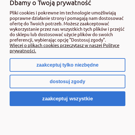
Dbamy o Twoją prywatność
Pliki cookies i pokrewne im technologie umożliwiają
poprawne działanie strony i pomagają nam dostosować
BROS- Biopon obornik granulowany bydlęcy
ofertę do Twoich potrzeb. Możesz zaakceptować
20 l
wykorzystanie przez nas wszystkich tych plików i przejść
do sklepu lub dostosować użycie plików do swoich
71,49 zł
preferencji, wybierając opcję "Dostosuj zgody".
Więcej o plikach cookies przeczytasz w naszej Polityce
zawiera 8% VAT, bez kosztów dostawy
prywatności.
( 1 litr = 3,57 zł )
Cena netto:
66,19 zł
zaakceptuj tylko niezbędne
Powiadom o dostępności
dostosuj zgody
zaakceptuj wszystkie