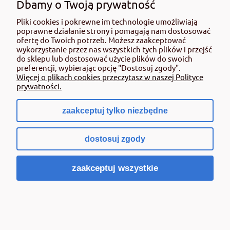
Dbamy o Twoją prywatność
( 1 tona = 2 560,00 zł )
Pliki cookies i pokrewne im technologie umożliwiają
poprawne działanie strony i pomagają nam dostosować
Cena regularna:
72,00 zł
ofertę do Twoich potrzeb. Możesz zaakceptować
Najniższa cena:
72,00 zł
wykorzystanie przez nas wszystkich tych plików i przejść
Cena netto:
59,26 zł
do sklepu lub dostosować użycie plików do swoich
preferencji, wybierając opcję "Dostosuj zgody".
Więcej o plikach cookies przeczytasz w naszej Polityce
Do koszyka
prywatności.
zaakceptuj tylko niezbędne
dostosuj zgody
zaakceptuj wszystkie