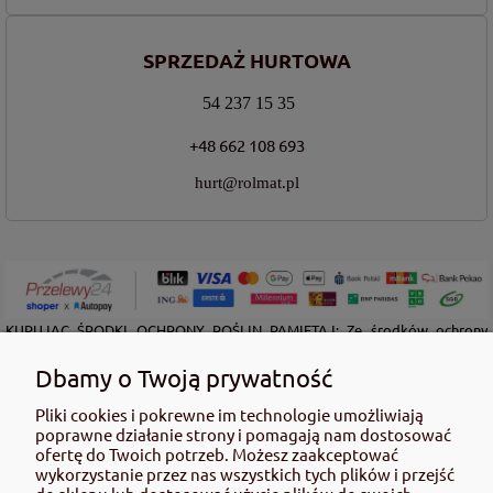
SPRZEDAŻ HURTOWA
54 237 15 35
+48 662 108 693
hurt@rolmat.pl
KUPUJĄC ŚRODKI OCHRONY ROŚLIN PAMIĘTAJ: Ze środków ochrony
roślin należy korzystać z zachowaniem bezpieczeństwa. Przed każdym
użyciem przeczytaj informacje zamieszczone w etykiecie i informacje
Dbamy o Twoją prywatność
dotyczące produktu. Zwróć uwagę na zwroty wskazujące rodzaj zagrożenia
oraz przestrzegaj środków bezpieczeństwa zamieszczonych w etykiecie.
Pliki cookies i pokrewne im technologie umożliwiają
poprawne działanie strony i pomagają nam dostosować
Środki ochrony roślin do użytku profesjonalnego mogą być nabyte tylko i
ofertę do Twoich potrzeb. Możesz zaakceptować
wyłącznie przez osoby pełnoletnie oraz posiadające kwalifikacje
wykorzystanie przez nas wszystkich tych plików i przejść
wymagane od osób nabywających środki ochrony roślin określone w