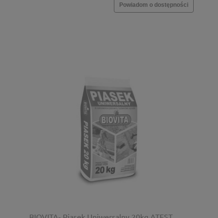
Powiadom o dostępności
BIOVITA- Piasek Uniwersalny 20kg ATEST