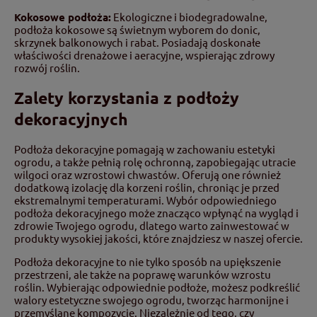
Kokosowe podłoża:
Ekologiczne i biodegradowalne,
podłoża kokosowe są świetnym wyborem do donic,
skrzynek balkonowych i rabat. Posiadają doskonałe
właściwości drenażowe i aeracyjne, wspierając zdrowy
rozwój roślin.
Zalety korzystania z podłoży
dekoracyjnych
Podłoża dekoracyjne pomagają w zachowaniu estetyki
ogrodu, a także pełnią rolę ochronną, zapobiegając utracie
wilgoci oraz wzrostowi chwastów. Oferują one również
dodatkową izolację dla korzeni roślin, chroniąc je przed
ekstremalnymi temperaturami. Wybór odpowiedniego
podłoża dekoracyjnego może znacząco wpłynąć na wygląd i
zdrowie Twojego ogrodu, dlatego warto zainwestować w
produkty wysokiej jakości, które znajdziesz w naszej ofercie.
Podłoża dekoracyjne to nie tylko sposób na upiększenie
przestrzeni, ale także na poprawę warunków wzrostu
roślin. Wybierając odpowiednie podłoże, możesz podkreślić
walory estetyczne swojego ogrodu, tworząc harmonijne i
przemyślane kompozycje. Niezależnie od tego, czy