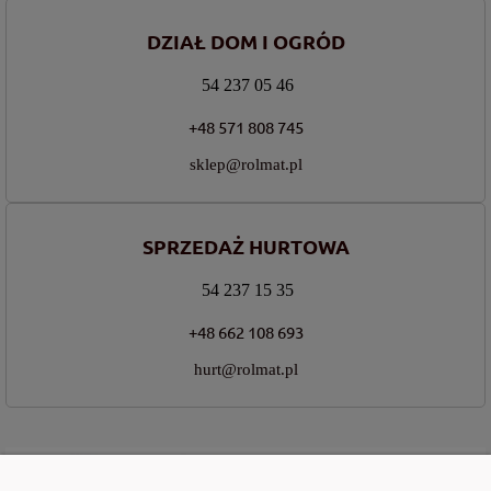
DZIAŁ DOM I OGRÓD
54 237 05 46
+48 571 808 745
sklep@rolmat.pl
SPRZEDAŻ HURTOWA
54 237 15 35
+48 662 108 693
hurt@rolmat.pl