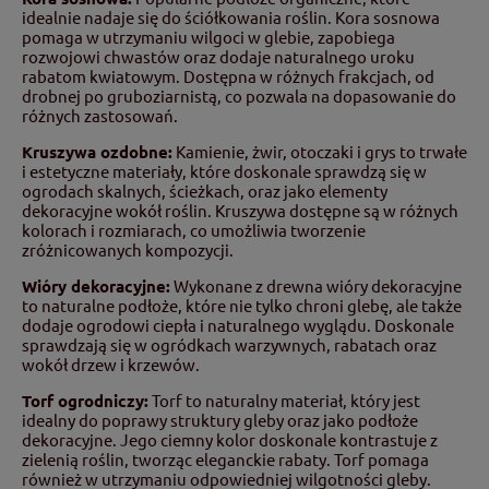
idealnie nadaje się do ściółkowania roślin. Kora sosnowa
pomaga w utrzymaniu wilgoci w glebie, zapobiega
rozwojowi chwastów oraz dodaje naturalnego uroku
rabatom kwiatowym. Dostępna w różnych frakcjach, od
drobnej po gruboziarnistą, co pozwala na dopasowanie do
różnych zastosowań.
Kruszywa ozdobne:
Kamienie, żwir, otoczaki i grys to trwałe
i estetyczne materiały, które doskonale sprawdzą się w
ogrodach skalnych, ścieżkach, oraz jako elementy
dekoracyjne wokół roślin. Kruszywa dostępne są w różnych
kolorach i rozmiarach, co umożliwia tworzenie
zróżnicowanych kompozycji.
Wióry dekoracyjne:
Wykonane z drewna wióry dekoracyjne
to naturalne podłoże, które nie tylko chroni glebę, ale także
dodaje ogrodowi ciepła i naturalnego wyglądu. Doskonale
sprawdzają się w ogródkach warzywnych, rabatach oraz
wokół drzew i krzewów.
Torf ogrodniczy:
Torf to naturalny materiał, który jest
idealny do poprawy struktury gleby oraz jako podłoże
dekoracyjne. Jego ciemny kolor doskonale kontrastuje z
zielenią roślin, tworząc eleganckie rabaty. Torf pomaga
również w utrzymaniu odpowiedniej wilgotności gleby.