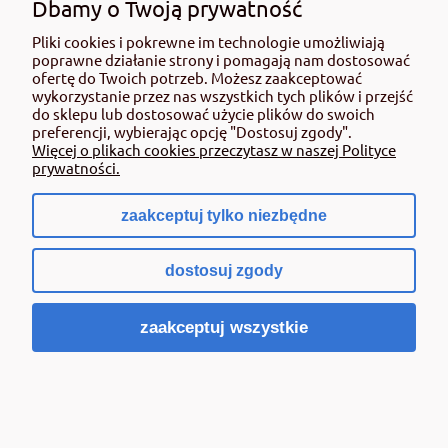
Dbamy o Twoją prywatność
KUPUJĄC ŚRODKI OCHRONY ROŚLIN PAMIĘTAJ: Ze środków ochrony
Pliki cookies i pokrewne im technologie umożliwiają
roślin należy korzystać z zachowaniem bezpieczeństwa. Przed każdym
poprawne działanie strony i pomagają nam dostosować
użyciem przeczytaj informacje zamieszczone w etykiecie i informacje
ofertę do Twoich potrzeb. Możesz zaakceptować
dotyczące produktu. Zwróć uwagę na zwroty wskazujące rodzaj zagrożenia
wykorzystanie przez nas wszystkich tych plików i przejść
oraz przestrzegaj środków bezpieczeństwa zamieszczonych w etykiecie.
do sklepu lub dostosować użycie plików do swoich
Środki ochrony roślin do użytku profesjonalnego mogą być nabyte tylko i
preferencji, wybierając opcję "Dostosuj zgody".
wyłącznie przez osoby pełnoletnie oraz posiadające kwalifikacje
Więcej o plikach cookies przeczytasz w naszej Polityce
wymagane od osób nabywających środki ochrony roślin określone w
prywatności.
ustawie (art. 28 Ustawy z dn. 8 marca 2013 r. o Środkach Ochrony Roślin Dz.
Ustw 2020 poz.2097 z pózn. zm.) Niespełnienie powyższych warunków jest
złamaniem regulaminu sklepu.
zaakceptuj tylko niezbędne
dostosuj zgody
pokaż pełną wersję strony
zaakceptuj wszystkie
Sklep internetowy Shoper.pl