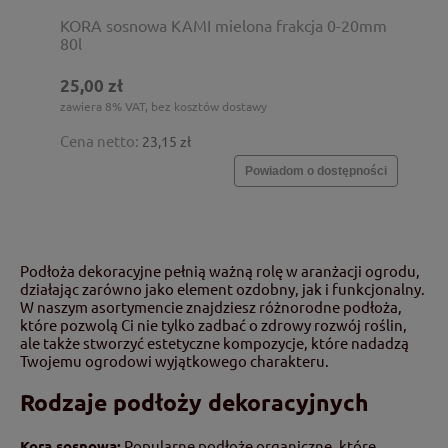
KORA sosnowa KAMI mielona frakcja 0-20mm
80l
25,00 zł
zawiera 8% VAT, bez kosztów dostawy
Cena netto:
23,15 zł
Powiadom o dostępności
Podłoża dekoracyjne pełnią ważną rolę w aranżacji ogrodu,
działając zarówno jako element ozdobny, jak i funkcjonalny.
W naszym asortymencie znajdziesz różnorodne podłoża,
które pozwolą Ci nie tylko zadbać o zdrowy rozwój roślin,
ale także stworzyć estetyczne kompozycje, które nadadzą
Twojemu ogrodowi wyjątkowego charakteru.
Rodzaje podłoży dekoracyjnych
Kora sosnowa:
Popularne podłoże organiczne, które