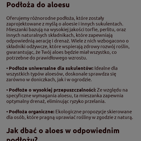
Podłoża do aloesu
Oferujemy różnorodne podłoża, które zostały
zaprojektowane z myślą o aloesie i innych sukulentach.
Mieszanki bazują na wysokiej jakości torfie, perlitu, oraz
innych naturalnych składnikach, które zapewniają
odpowiednią aerację i drenaż. Wiele z nich wzbogacono o
składniki odżywcze, które wspierają zdrowy rozwój roślin,
gwarantując, że Twój aloes będzie miał wszystko, co
potrzebne do prawidłowego wzrostu.
•
Podłoże uniwersalne dla sukulentów:
Idealne dla
wszystkich typów aloesów, doskonale sprawdza się
zarówno w doniczkach, jak i w ogrodzie.
•
Podłoże o wysokiej przepuszczalności:
Ze względu na
specyficzne wymagania aloesu, ta mieszanka zapewnia
optymalny drenaż, eliminując ryzyko przelania.
•
Podłoża organiczne:
Ekologiczne propozycje skierowane
dla osób, które pragną uprawiać rośliny w zgodzie z naturą.
Jak dbać o aloes w odpowiednim
podłożu?