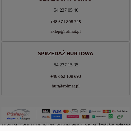
54 237 05 46
+48 571 808 745
sklep@rolmat.pl
SPRZEDAŻ HURTOWA
54 237 15 35
+48 662 108 693
hurt@rolmat.pl
KUPUJĄC ŚRODKI OCHRONY ROŚLIN PAMIĘTAJ: Ze środków ochrony
roślin należy korzystać z zachowaniem bezpieczeństwa. Przed każdym