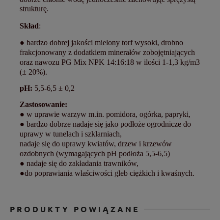
strukturę.
Skład
:
● bardzo dobrej jakości mielony torf wysoki, drobno
frakcjonowany z dodatkiem minerałów zobojętniających
oraz nawozu PG Mix NPK 14:16:18 w ilości 1-1,3 kg/m3
(± 20%).
pH:
5,5-6,5 ± 0,2
Zastosowanie:
● w uprawie warzyw m.in. pomidora, ogórka, papryki,
● bardzo dobrze nadaje się jako podłoże ogrodnicze do
uprawy w tunelach i szklarniach,
nadaje się do uprawy kwiatów, drzew i krzewów
ozdobnych (wymagających pH podłoża 5,5-6,5)
● nadaje się do zakładania trawników,
●do poprawiania właściwości gleb ciężkich i kwaśnych.
PRODUKTY POWIĄZANE