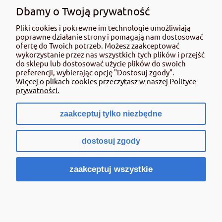
użyciem przeczytaj informacje zamieszczone w etykiecie i informacje
Dbamy o Twoją prywatność
dotyczące produktu. Zwróć uwagę na zwroty wskazujące rodzaj zagrożenia
Pliki cookies i pokrewne im technologie umożliwiają
oraz przestrzegaj środków bezpieczeństwa zamieszczonych w etykiecie.
poprawne działanie strony i pomagają nam dostosować
Środki ochrony roślin do użytku profesjonalnego mogą być nabyte tylko i
ofertę do Twoich potrzeb. Możesz zaakceptować
wyłącznie przez osoby pełnoletnie oraz posiadające kwalifikacje
wykorzystanie przez nas wszystkich tych plików i przejść
wymagane od osób nabywających środki ochrony roślin określone w
do sklepu lub dostosować użycie plików do swoich
ustawie (art. 28 Ustawy z dn. 8 marca 2013 r. o Środkach Ochrony Roślin Dz.
preferencji, wybierając opcję "Dostosuj zgody".
Ustw 2020 poz.2097 z pózn. zm.) Niespełnienie powyższych warunków jest
Więcej o plikach cookies przeczytasz w naszej Polityce
złamaniem regulaminu sklepu.
prywatności.
zaakceptuj tylko niezbędne
pokaż pełną wersję strony
dostosuj zgody
Sklep internetowy Shoper.pl
zaakceptuj wszystkie