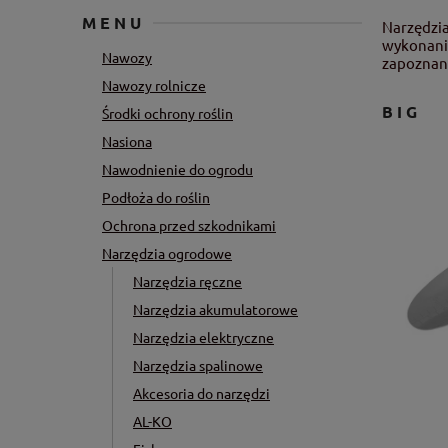
MENU
Narzędzia
wykonani
Nawozy
zapoznani
Nawozy rolnicze
BIG
Środki ochrony roślin
Nasiona
Nawodnienie do ogrodu
Podłoża do roślin
Ochrona przed szkodnikami
Narzędzia ogrodowe
Narzędzia ręczne
Narzędzia akumulatorowe
Narzędzia elektryczne
Narzędzia spalinowe
Akcesoria do narzędzi
AL-KO