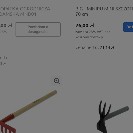
 ŁOPATKA OGRODNICZA
BIG - MINIPU MINI SZCZOT
A DAMSKA MND01
70 cm
,00 zł
26,00 zł
Powiadom o
Do 
 23%
zawiera 23% VAT, bez
dostępności
kosztów dostawy
Cena netto:
21,14 zł
etto:
3 zł