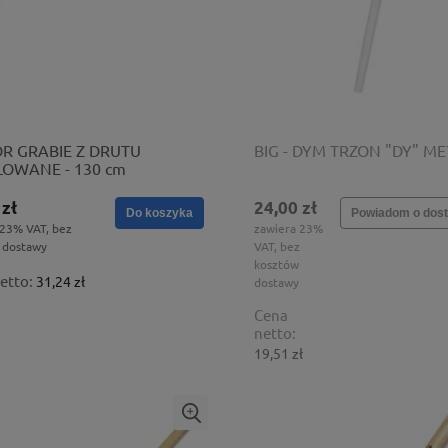
 DR GRABIE Z DRUTU
BIG - DYM TRZON "DY" ME
OWANE - 130 cm
 zł
24,00 zł
Do koszyka
Powiadom o dost
 23% VAT, bez
zawiera 23%
 dostawy
VAT, bez
kosztów
etto:
31,24 zł
dostawy
Cena
netto:
19,51 zł