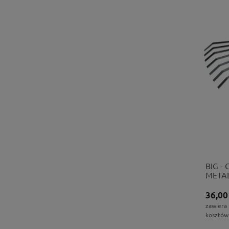
BIG -
META
36,00
zawiera
kosztów