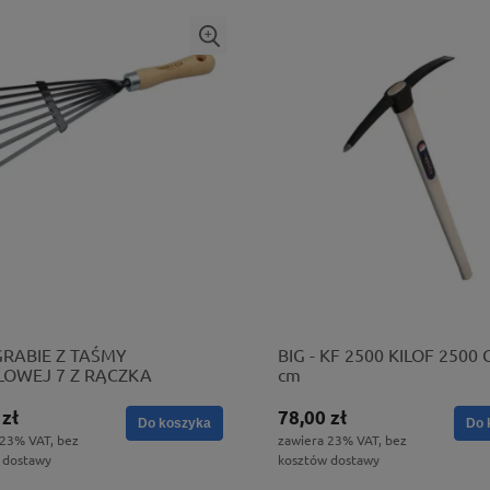
 GRABIE Z TAŚMY
BIG - KF 2500 KILOF 2500 G
LOWEJ 7 Z RĄCZKA
cm
 zł
78,00 zł
Do koszyka
Do 
 23% VAT, bez
zawiera 23% VAT, bez
 dostawy
kosztów dostawy