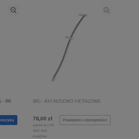
 - 90
BIG - KM KOSISKO METALOWE
78,00 zł
koszyka
Powiadom o dostępności
zawiera 23%
VAT, bez
kosztów