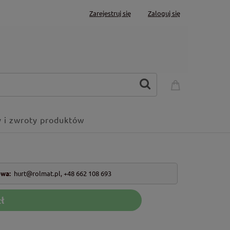
Zarejestruj się
Zaloguj się
 i zwroty produktów
owa:
hurt@rolmat.pl
,
+48 662 108 693
ł