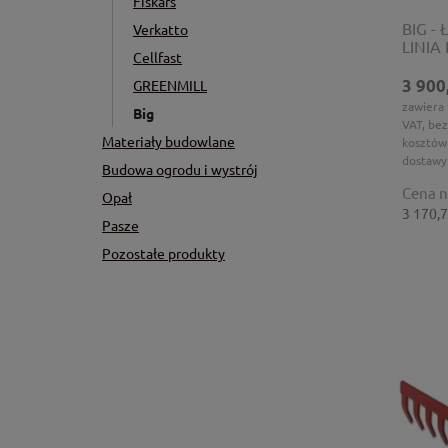
Fiskars
BIG -
Verkatto
LINI
Cellfast
3 900
GREENMILL
zawiera
Big
VAT, bez
Materiały budowlane
kosztów
dostawy
Budowa ogrodu i wystrój
Cena n
Opał
3 170,7
Pasze
Pozostałe produkty