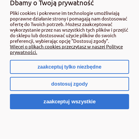
Dbamy o Twoją prywatność
Pliki cookies i pokrewne im technologie umożliwiają
poprawne działanie strony i pomagają nam dostosować
ofertę do Twoich potrzeb. Możesz zaakceptować
wykorzystanie przez nas wszystkich tych plików i przejść
Superba Zielona Forte Yara Tera 8-11-35 op.
do sklepu lub dostosować użycie plików do swoich
25kg nawóz dolistny
preferencji, wybierając opcję "Dostosuj zgody".
Więcej o plikach cookies przeczytasz w naszej Polityce
212,00 zł
prywatności.
zawiera 8% VAT, bez kosztów dostawy
( 1 tona = 8 480,00 zł )
zaakceptuj tylko niezbędne
Cena regularna:
225,00 zł
Najniższa cena:
225,00 zł
dostosuj zgody
Cena netto:
196,30 zł
zaakceptuj wszystkie
Do koszyka
PROMOCJA