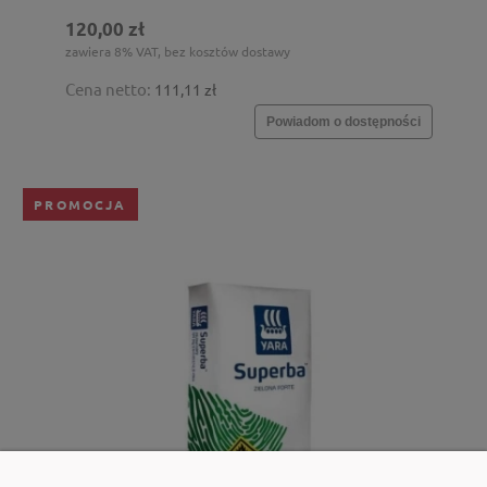
120,00 zł
zawiera 8% VAT, bez kosztów dostawy
Cena netto:
111,11 zł
Powiadom o dostępności
PROMOCJA