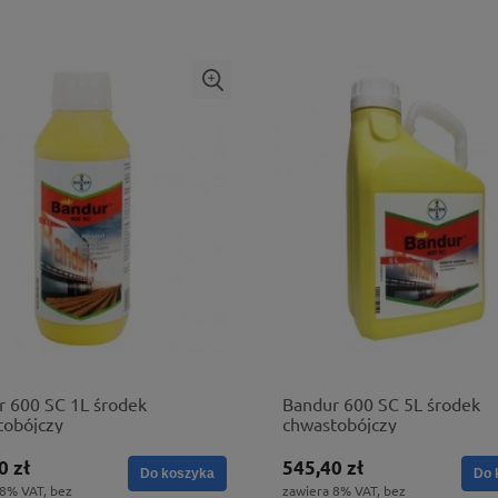
r 600 SC 1L środek
Bandur 600 SC 5L środek
tobójczy
chwastobójczy
0 zł
545,40 zł
Do koszyka
Do 
 8% VAT, bez
zawiera 8% VAT, bez