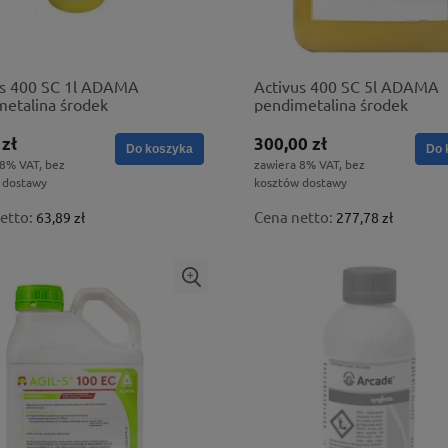
us 400 SC 1l ADAMA
Activus 400 SC 5l ADAMA
metalina środek
pendimetalina środek
tobójczy
chwastobójczy
 zł
300,00 zł
Do koszyka
Do 
 8% VAT, bez
zawiera 8% VAT, bez
 dostawy
kosztów dostawy
etto:
Cena netto:
63,89 zł
277,78 zł