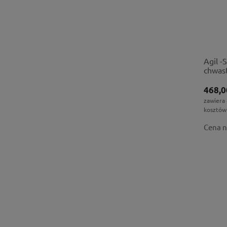
Agil -
chwas
468,0
zawiera
kosztów
Cena n