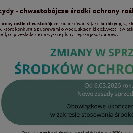
cydy - chwastobójcze środki ochrony roś
chrony roślin chwastobójcze
, znane również jako
herbicydy
, są 
 które konkurują z uprawami o wodę, składniki odżywcze i świat
 pól, co przekłada się na wyższe plony i lepszą jakość upraw.