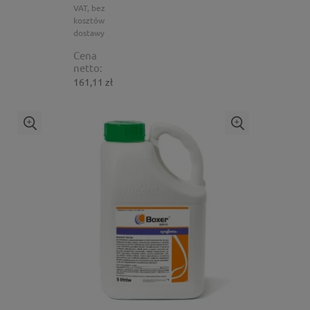
VAT, bez
kosztów
dostawy
Cena
netto:
161,11 zł