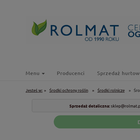
Menu
Producenci
Sprzedaż hurtow
Jesteś w:
»
Środki ochrony roślin
»
Środki rolnicze
»
Śro
Sprzedaż detaliczna:
sklep@rolmat.p