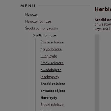
MENU
Herbi
Nawozy
Środki o
Nawozy rolnicze
chwastów,
Środki ochrony roślin
czystości
Środki rolnicze
Środki rolnicze
grzybobójcze
Fungicydy
Środki rolnicze
owadobójcze
Insektycydy
Środki rolnicze
chwastobójcze
Herbicydy
Środki rolnicze