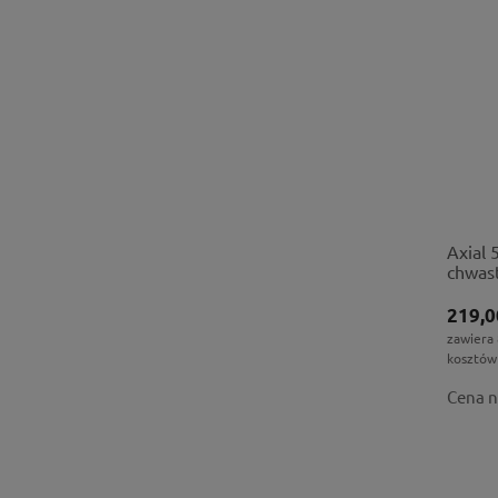
Axial 
chwas
219,0
zawiera
kosztów
Cena n