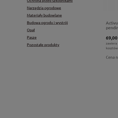
Ochrona przed szkodnikami
Narzędzia ogrodowe
Materiały budowlane
Budowa ogrodu i wystrój
Activ
pendi
Opał
chwas
Pasze
69,00
zawiera
Pozostałe produkty
kosztów
Cena n