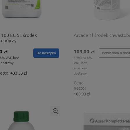
S 100 EC 5L środek
Arcade 1l środek chwastob
tobójczy
0 zł
109,00 zł
Do koszyka
Powiadom o dost
 8% VAT, bez
zawiera 8%
 dostawy
VAT, bez
kosztów
etto:
433,33 zł
dostawy
Cena
netto:
100,93 zł