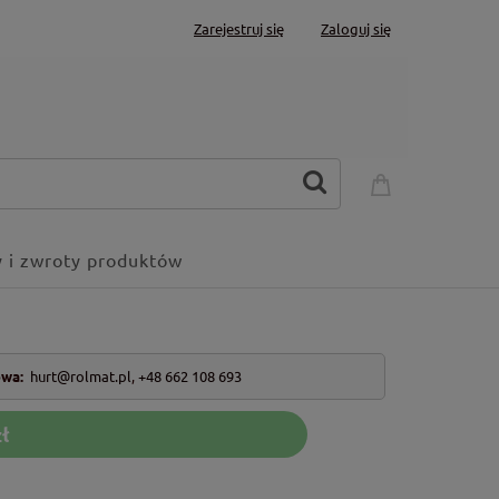
Zarejestruj się
Zaloguj się
 i zwroty produktów
owa:
hurt@rolmat.pl
,
+48 662 108 693
ł