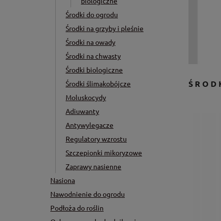
biologiczne
Środki do ogrodu
Środki na grzyby i pleśnie
Środki na owady
Środki na chwasty
Środki biologiczne
ŚROD
Środki ślimakobójcze
Moluskocydy
Adiuwanty
Antywylegacze
Regulatory wzrostu
Szczepionki mikoryzowe
Zaprawy nasienne
Nasiona
Nawodnienie do ogrodu
Podłoża do roślin