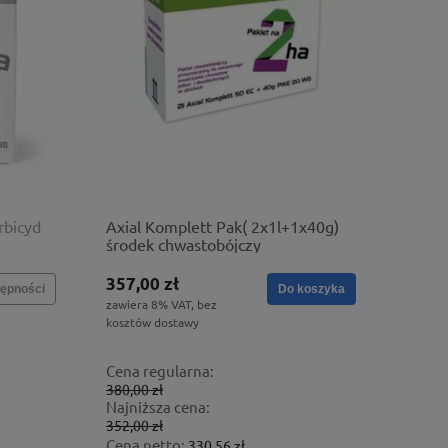
rbicyd
Axial Komplett Pak( 2x1l+1x40g)
środek chwastobójczy
357,00 zł
ępności
Do koszyka
zawiera 8% VAT, bez
kosztów dostawy
Cena regularna:
380,00 zł
Najniższa cena:
352,00 zł
Cena netto:
330,56 zł