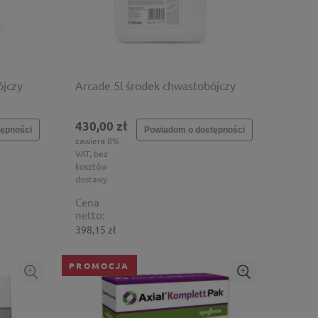
ójczy
Arcade 5l środek chwastobójczy
430,00 zł
ępności
Powiadom o dostępności
zawiera 8%
VAT, bez
kosztów
dostawy
Cena
netto:
398,15 zł
PROMOCJA