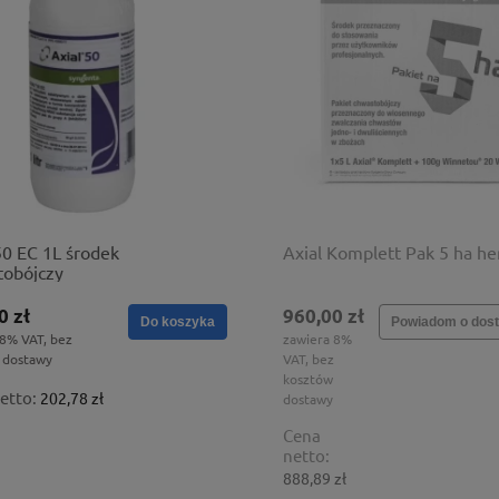
50 EC 1L środek
Axial Komplett Pak 5 ha he
tobójczy
0 zł
960,00 zł
Do koszyka
Powiadom o dost
 8% VAT, bez
zawiera 8%
 dostawy
VAT, bez
kosztów
etto:
202,78 zł
dostawy
Cena
netto:
888,89 zł