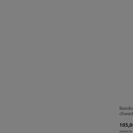
Bandu
chwas
105,0
zawiera