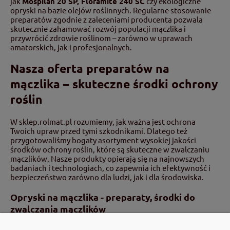
jak
Mospilan 20 SP, Floramite 240 SC
czy ekologiczne
opryski na bazie olejów roślinnych. Regularne stosowanie
preparatów zgodnie z zaleceniami producenta pozwala
skutecznie zahamować rozwój populacji mączlika i
przywrócić zdrowie roślinom – zarówno w uprawach
amatorskich, jak i profesjonalnych.
Nasza oferta preparatów na
mączlika – skuteczne środki ochrony
roślin
W sklep.rolmat.pl rozumiemy, jak ważna jest ochrona
Twoich upraw przed tymi szkodnikami. Dlatego też
przygotowaliśmy bogaty asortyment wysokiej jakości
środków ochrony roślin, które są skuteczne w zwalczaniu
mączlików. Nasze produkty opierają się na najnowszych
badaniach i technologiach, co zapewnia ich efektywność i
bezpieczeństwo zarówno dla ludzi, jak i dla środowiska.
Opryski na mączlika - preparaty, środki do
zwalczania mączlików
Insektycydy kontaktowe i systemiczne –
Oferujemy