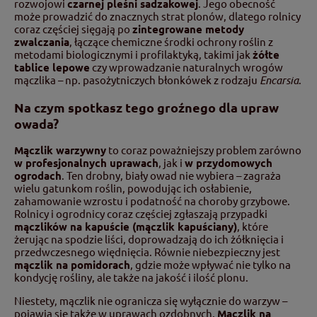
rozwojowi
czarnej pleśni sadzakowej
. Jego obecność
może prowadzić do znacznych strat plonów, dlatego rolnicy
coraz częściej sięgają po
zintegrowane metody
zwalczania
, łączące chemiczne środki ochrony roślin z
metodami biologicznymi i profilaktyką, takimi jak
żółte
tablice lepowe
czy wprowadzanie naturalnych wrogów
mączlika – np. pasożytniczych błonkówek z rodzaju
Encarsia
.
Na czym spotkasz tego groźnego dla upraw
owada?
Mączlik warzywny
to coraz poważniejszy problem zarówno
w profesjonalnych uprawach
, jak i
w przydomowych
ogrodach
. Ten drobny, biały owad nie wybiera – zagraża
wielu gatunkom roślin, powodując ich osłabienie,
zahamowanie wzrostu i podatność na choroby grzybowe.
Rolnicy i ogrodnicy coraz częściej zgłaszają przypadki
mączlików na kapuście (mączlik kapuściany)
, które
żerując na spodzie liści, doprowadzają do ich żółknięcia i
przedwczesnego więdnięcia. Równie niebezpieczny jest
mączlik na pomidorach
, gdzie może wpływać nie tylko na
kondycję rośliny, ale także na jakość i ilość plonu.
Niestety, mączlik nie ogranicza się wyłącznie do warzyw –
pojawia się także w uprawach ozdobnych.
Mączlik na