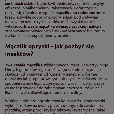
surfiniach
osłabia bujne kwitnienie, niszcząc dekoracyjny
efekt roślin balkonowych i rabatowych. Coraz częściej
notuje się również przypadki
mączlika na rododendronie
–
krzewie zwykle odpornym, który jednak pod wpływem
masowego nalotu tych owadów może szybko stracić
witalność.
Inwazja mączlika wymaga szybkiej reakcji
i
stosowania odpowiednich środków ochrony roślin, zanim
uszkodzenia staną się nieodwracalne.
Mączlik opryski - jak pozbyć się
insektów?
Zwalczanie mączlika
szklarniowego, mączlika warzywnego
i innych gatunków tego uciążliwego szkodnika wymaga
skutecznych i celowanych działań – najlepiej w formie
oprysków lub preparatów systemicznych. Mączlik żeruje na
spodniej stronie liści, wysysając soki z roślin i osłabiając je,
co może prowadzić do zahamowania wzrostu, żółknięcia
liści, a nawet całkowitego obumarcia rośliny.
W
sklepie rolniczo-ogrodniczym
Rolmat oferujemy szeroki
wybór
środków na owady
przeznaczonych do zwalczania
mączlika, w tym produkty kontaktowe i systemiczne, takie