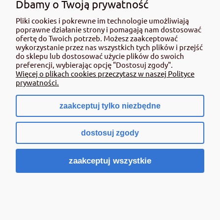
Dbamy o Twoją prywatność
preparaty, które działają na różnych zasadach.
Insektycydy kontaktowe eliminują mączliki po
Pliki cookies i pokrewne im technologie umożliwiają
bezpośrednim kontakcie, natomiast systemiczne są
poprawne działanie strony i pomagają nam dostosować
wchłaniane przez rośliny, przez co działają
ofertę do Twoich potrzeb. Możesz zaakceptować
wykorzystanie przez nas wszystkich tych plików i przejść
długoterminowo.
do sklepu lub dostosować użycie plików do swoich
Preparaty biologiczne –
Dla klientów preferujących
preferencji, wybierając opcję "Dostosuj zgody".
ekologiczne metody ochrony oferujemy skuteczne
Więcej o plikach cookies przeczytasz w naszej Polityce
preparaty oparte na organizmach naturalnych, które
prywatności.
skutecznie zwalczają mączliki bez szkodzenia innym
pożytecznym owadom.
zaakceptuj tylko niezbędne
Fertygacja i nawozy –
Proponujemy produkty, które
wzmacniają odporność roślin, czyniąc je mniej
podatnymi na atak szkodników. To holistyczne
dostosuj zgody
podejście pozwala na utrzymanie zdrowego
ekosystemu w ogrodzie.
zaakceptuj wszystkie
Dzięki szerokiemu
asortymentowi środków ochrony roślin
na mączlika
(środków owadobójczych, czyli
insektycydów
),
sklep internetowy Rolmat jest idealnym miejscem dla
każdego ogrodnika, sadownika, działkowca i rolnika.
Pamiętaj, że skuteczna ochrona przed mączlikami to klucz
do zdrowych i obfitych plonów.