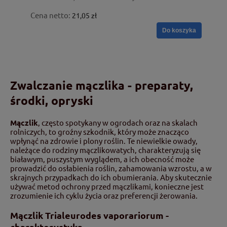
Cena netto:
21,05 zł
Do koszyka
Zwalczanie mączlika - preparaty,
środki, opryski
Mączlik
, często spotykany w ogrodach oraz na skalach
rolniczych, to groźny szkodnik, który może znacząco
wpłynąć na zdrowie i plony roślin. Te niewielkie owady,
należące do rodziny mączlikowatych, charakteryzują się
białawym, puszystym wyglądem, a ich obecność może
prowadzić do osłabienia roślin, zahamowania wzrostu, a w
skrajnych przypadkach do ich obumierania. Aby skutecznie
używać metod ochrony przed mączlikami, konieczne jest
zrozumienie ich cyklu życia oraz preferencji żerowania.
Mączlik Trialeurodes vaporariorum -
charakterystyka