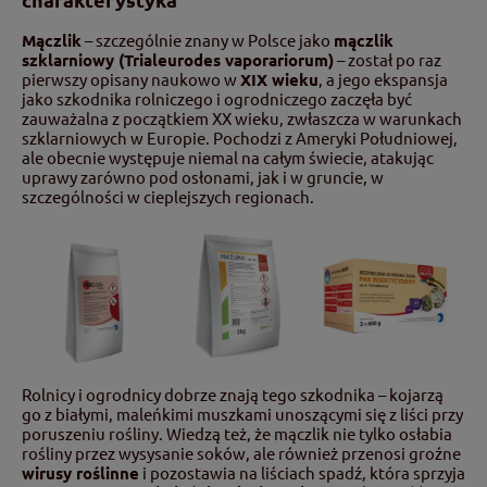
Mączlik
– szczególnie znany w Polsce jako
mączlik
szklarniowy (Trialeurodes vaporariorum)
– został po raz
pierwszy opisany naukowo w
XIX wieku
, a jego ekspansja
jako szkodnika rolniczego i ogrodniczego zaczęła być
zauważalna z początkiem XX wieku, zwłaszcza w warunkach
szklarniowych w Europie. Pochodzi z Ameryki Południowej,
ale obecnie występuje niemal na całym świecie, atakując
uprawy zarówno pod osłonami, jak i w gruncie, w
szczególności w cieplejszych regionach.
Rolnicy i ogrodnicy dobrze znają tego szkodnika – kojarzą
go z białymi, maleńkimi muszkami unoszącymi się z liści przy
poruszeniu rośliny. Wiedzą też, że mączlik nie tylko osłabia
rośliny przez wysysanie soków, ale również przenosi groźne
wirusy roślinne
i pozostawia na liściach spadź, która sprzyja