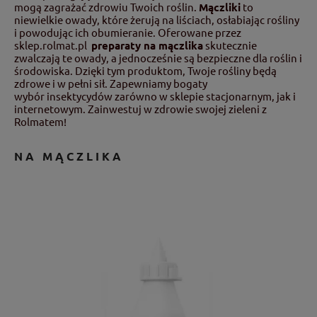
mogą zagrażać zdrowiu Twoich roślin.
Mączliki
to
niewielkie owady, które żerują na liściach, osłabiając rośliny
i powodując ich obumieranie. Oferowane przez
sklep.rolmat.pl
preparaty na mączlika
skutecznie
zwalczają te owady, a jednocześnie są bezpieczne dla roślin i
środowiska. Dzięki tym produktom, Twoje rośliny będą
zdrowe i w pełni sił. Zapewniamy bogaty
wybór insektycydów zarówno w sklepie stacjonarnym, jak i
internetowym. Zainwestuj w zdrowie swojej zieleni z
Rolmatem!
NA MĄCZLIKA