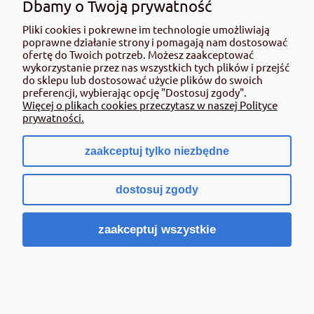
Dbamy o Twoją prywatność
BIOVITA- Obornik granulowany kurzy 10 l
Pliki cookies i pokrewne im technologie umożliwiają
Optima
poprawne działanie strony i pomagają nam dostosować
ofertę do Twoich potrzeb. Możesz zaakceptować
23,52 zł
wykorzystanie przez nas wszystkich tych plików i przejść
do sklepu lub dostosować użycie plików do swoich
zawiera 8% VAT, bez kosztów dostawy
preferencji, wybierając opcję "Dostosuj zgody".
Cena netto:
21,78 zł
Więcej o plikach cookies przeczytasz w naszej Polityce
prywatności.
Powiadom o dostępności
zaakceptuj tylko niezbędne
dostosuj zgody
zaakceptuj wszystkie