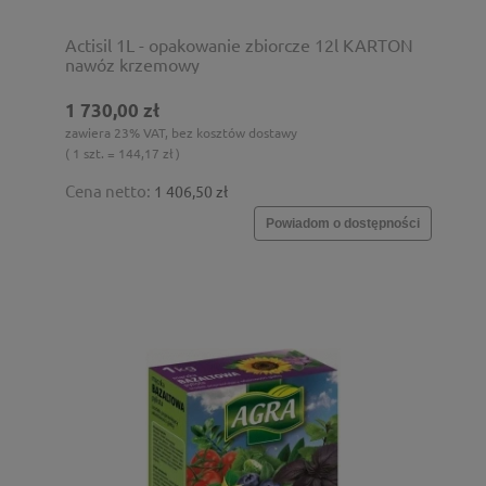
Actisil 1L - opakowanie zbiorcze 12l KARTON
nawóz krzemowy
1 730,00 zł
zawiera 23% VAT, bez kosztów dostawy
( 1 szt. = 144,17 zł )
Cena netto:
1 406,50 zł
Powiadom o dostępności