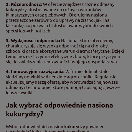
2. Różnorodność:
W ofercie znajdziesz różne odmiany
kukurydzy, dostosowane do różnych warunków
klimatycznych oraz glebowych. Oferujemy nasiona
przeznaczone zarówno do uprawy na ziarno, jak i na
kiszonkę, co pozwala Ci dostosować wybór do swoich
specyficznych potrzeb.
3. Wydajność i odporność:
Nasiona, które oferujemy,
charakteryzują się wysoką odpornością na choroby,
szkodniki oraz niekorzystne warunki atmosferyczne. Dzięki
temu możesz liczyć na efektywne zbiory, które przyczynią
się do zwiększenia rentowności Twojego gospodarstwa.
4. Innowacyjne rozwiązania:
W firmie Rolmat stale
śledzimy nowinki w dziedzinie agrotechniki. Regularnie
aktualizujemy naszą ofertę, aby wprowadzać najnowsze
odmiany i technologie, które pomogą Ci osiągnąć jeszcze
lepsze wyniki.
Jak wybrać odpowiednie nasiona
kukurydzy?
Wybór odpowiednich nasion kukurydzy powinien
uwzględniać kilka kluczowych czynników: