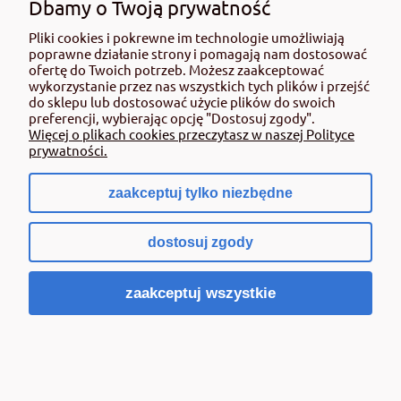
Dbamy o Twoją prywatność
Jacobo Pak 5 ha środki grzybobójcze
Pliki cookies i pokrewne im technologie umożliwiają
poprawne działanie strony i pomagają nam dostosować
730,57 zł
ofertę do Twoich potrzeb. Możesz zaakceptować
wykorzystanie przez nas wszystkich tych plików i przejść
zawiera 8% VAT, bez kosztów dostawy
do sklepu lub dostosować użycie plików do swoich
Cena netto:
676,45 zł
preferencji, wybierając opcję "Dostosuj zgody".
Więcej o plikach cookies przeczytasz w naszej Polityce
Do koszyka
prywatności.
zaakceptuj tylko niezbędne
dostosuj zgody
zaakceptuj wszystkie