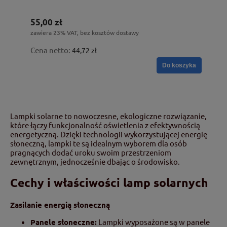
55,00 zł
zawiera 23% VAT, bez kosztów dostawy
Cena netto:
44,72 zł
Do koszyka
Lampki solarne to nowoczesne, ekologiczne rozwiązanie,
które łączy funkcjonalność oświetlenia z efektywnością
energetyczną. Dzięki technologii wykorzystującej energię
słoneczną, lampki te są idealnym wyborem dla osób
pragnących dodać uroku swoim przestrzeniom
zewnętrznym, jednocześnie dbając o środowisko.
Cechy i właściwości lamp solarnych
Zasilanie energią słoneczną
Panele słoneczne:
Lampki wyposażone są w panele