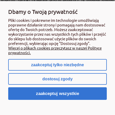
KUPUJĄC ŚRODKI OCHRONY ROŚLIN PAMIĘTAJ: Ze środków ochrony
roślin należy korzystać z zachowaniem bezpieczeństwa. Przed każdym
użyciem przeczytaj informacje zamieszczone w etykiecie i informacje
Dbamy o Twoją prywatność
dotyczące produktu. Zwróć uwagę na zwroty wskazujące rodzaj zagrożenia
Pliki cookies i pokrewne im technologie umożliwiają
oraz przestrzegaj środków bezpieczeństwa zamieszczonych w etykiecie.
poprawne działanie strony i pomagają nam dostosować
Środki ochrony roślin do użytku profesjonalnego mogą być nabyte tylko i
ofertę do Twoich potrzeb. Możesz zaakceptować
wyłącznie przez osoby pełnoletnie oraz posiadające kwalifikacje
wykorzystanie przez nas wszystkich tych plików i przejść
wymagane od osób nabywających środki ochrony roślin określone w
do sklepu lub dostosować użycie plików do swoich
ustawie (art. 28 Ustawy z dn. 8 marca 2013 r. o Środkach Ochrony Roślin Dz.
preferencji, wybierając opcję "Dostosuj zgody".
Ustw 2020 poz.2097 z pózn. zm.) Niespełnienie powyższych warunków jest
Więcej o plikach cookies przeczytasz w naszej Polityce
złamaniem regulaminu sklepu.
prywatności.
zaakceptuj tylko niezbędne
pokaż pełną wersję strony
dostosuj zgody
Sklep internetowy Shoper.pl
zaakceptuj wszystkie