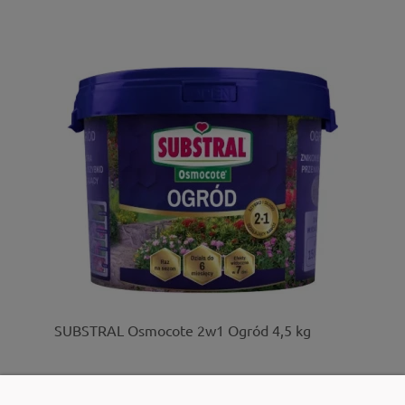
SUBSTRAL Osmocote 2w1 Ogród 4,5 kg
237,05 zł
zawiera 8% VAT, bez kosztów dostawy