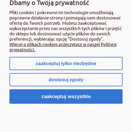
Dbamy o Twoją prywatność
Cena netto:
219,49 zł
Pliki cookies i pokrewne im technologie umożliwiają
poprawne działanie strony i pomagają nam dostosować
Do koszyka
ofertę do Twoich potrzeb. Możesz zaakceptować
wykorzystanie przez nas wszystkich tych plików i przejść
do sklepu lub dostosować użycie plików do swoich
preferencji, wybierając opcję "Dostosuj zgody".
Więcej o plikach cookies przeczytasz w naszej Polityce
prywatności.
zaakceptuj tylko niezbędne
dostosuj zgody
zaakceptuj wszystkie