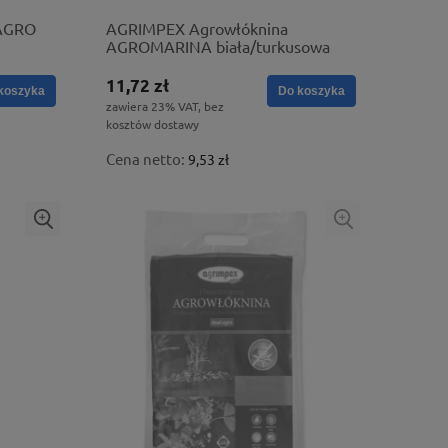
 AGRO
AGRIMPEX Agrowłóknina
AGROMARINA biała/turkusowa
1,6x5
11,72 zł
koszyka
Do koszyka
zawiera 23% VAT, bez
kosztów dostawy
Cena netto:
9,53 zł