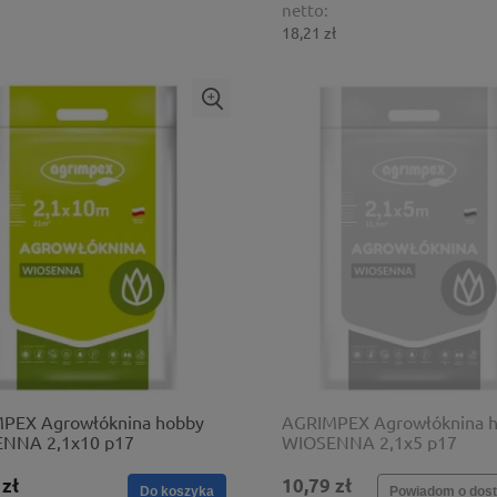
netto:
18,21 zł
PEX Agrowłóknina hobby
AGRIMPEX Agrowłóknina 
NNA 2,1x10 p17
WIOSENNA 2,1x5 p17
 zł
10,79 zł
Do koszyka
Powiadom o dost