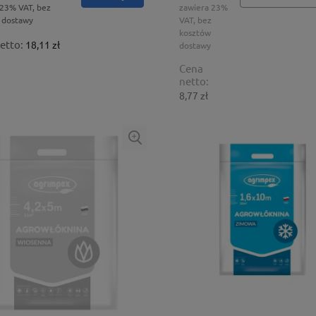
 23% VAT, bez
zawiera 23%
 dostawy
VAT, bez
kosztów
etto:
18,11 zł
dostawy
Cena
netto:
8,77 zł