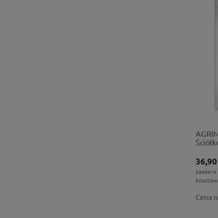
AGRIM
Ściółk
36,90
zawiera
kosztów
Cena n