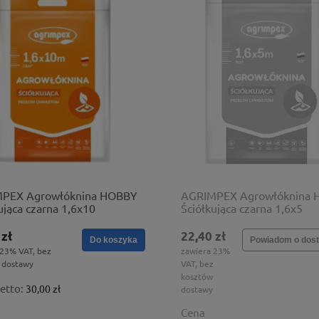
PEX Agrowłóknina HOBBY
AGRIMPEX Agrowłóknina
ująca czarna 1,6x10
Ściółkująca czarna 1,6x5
 zł
22,40 zł
Do koszyka
Powiadom o dost
 23% VAT, bez
zawiera 23%
 dostawy
VAT, bez
kosztów
etto:
30,00 zł
dostawy
Cena