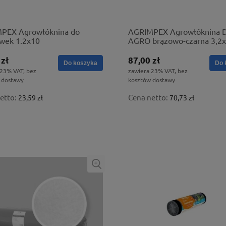
PEX Agrowłóknina do
AGRIMPEX Agrowłóknina 
awek 1.2x10
AGRO brązowo-czarna 3,2
50g
 zł
87,00 zł
Do koszyka
Do 
 23% VAT, bez
zawiera 23% VAT, bez
 dostawy
kosztów dostawy
etto:
Cena netto:
23,59 zł
70,73 zł