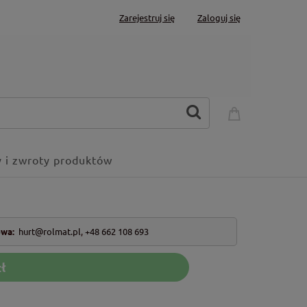
Zarejestruj się
Zaloguj się
 i zwroty produktów
owa:
hurt@rolmat.pl
,
+48 662 108 693
ł