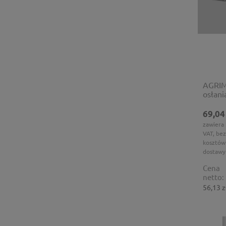
AGRIM
osłan
69,04
zawiera
VAT, bez
kosztów
dostawy
Cena
netto:
56,13 z