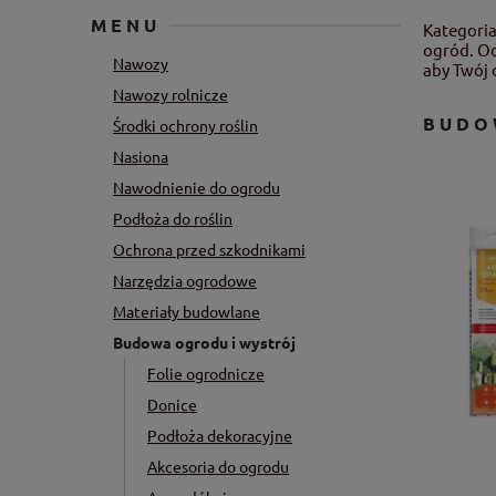
MENU
Kategoria
ogród. Od
Nawozy
aby Twój 
Nawozy rolnicze
BUDO
Środki ochrony roślin
Nasiona
Nawodnienie do ogrodu
Podłoża do roślin
Ochrona przed szkodnikami
Narzędzia ogrodowe
Materiały budowlane
Budowa ogrodu i wystrój
Folie ogrodnicze
Donice
Podłoża dekoracyjne
Akcesoria do ogrodu