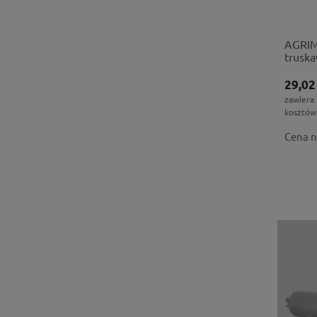
AGRIM
trusk
29,02
zawiera
kosztów
Cena n