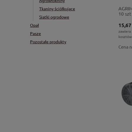
Agrowłókniny
AGRIM
Tkaniny ściółkujące
10 szt
Siatki ogrodowe
15,67
Opał
zawiera
Pasze
kosztów
Pozostałe produkty
Cena n