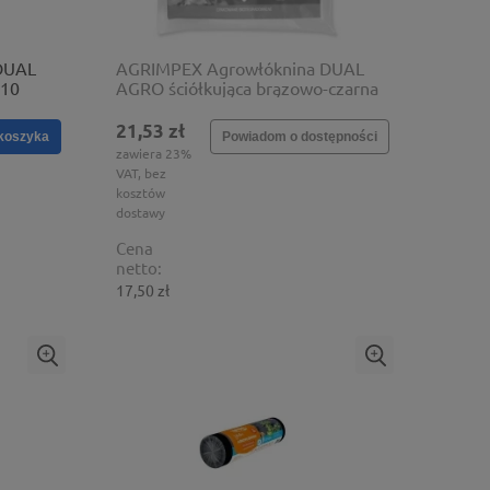
DUAL
AGRIMPEX Agrowłóknina DUAL
x10
AGRO ściółkująca brązowo-czarna
1,6x5
21,53 zł
koszyka
Powiadom o dostępności
zawiera 23%
VAT, bez
kosztów
dostawy
Cena
netto:
17,50 zł