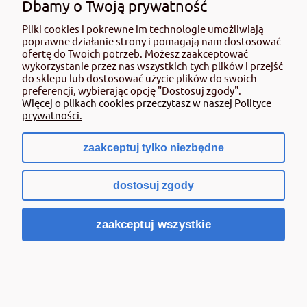
Dbamy o Twoją prywatność
Pliki cookies i pokrewne im technologie umożliwiają
poprawne działanie strony i pomagają nam dostosować
Superba Mikromix (Yara Tera) op.2,5 kg
ofertę do Twoich potrzeb. Możesz zaakceptować
wykorzystanie przez nas wszystkich tych plików i przejść
do sklepu lub dostosować użycie plików do swoich
preferencji, wybierając opcję "Dostosuj zgody".
120,00 zł
Więcej o plikach cookies przeczytasz w naszej Polityce
zawiera 8% VAT, bez kosztów dostawy
prywatności.
Cena netto:
111,11 zł
zaakceptuj tylko niezbędne
Powiadom o dostępności
dostosuj zgody
PROMOCJA
zaakceptuj wszystkie