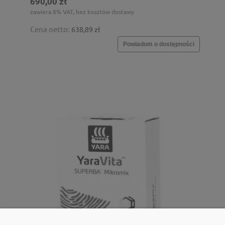
690,00 zł
zawiera 8% VAT, bez kosztów dostawy
Cena netto:
638,89 zł
Powiadom o dostępności