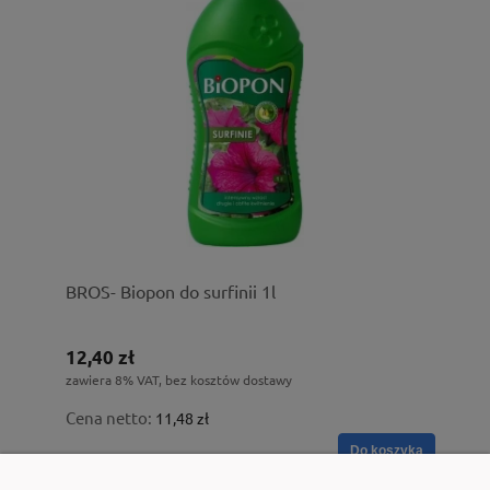
BROS- Biopon do surfinii 1l
12,40 zł
zawiera 8% VAT, bez kosztów dostawy
Cena netto:
11,48 zł
Do koszyka