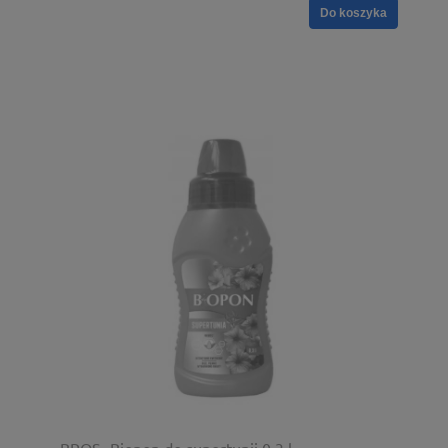
Do koszyka
BROS- Biopon do supertunii 0,3 l