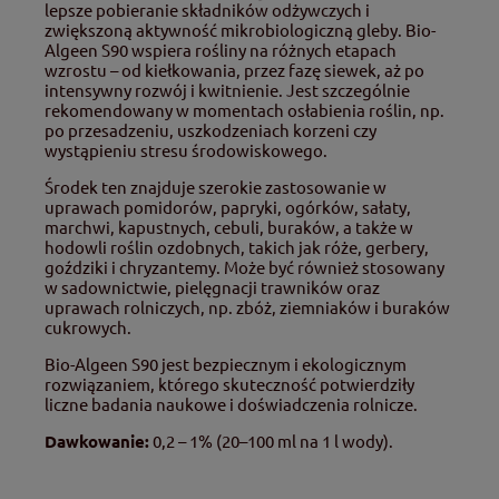
lepsze pobieranie składników odżywczych i
zwiększoną aktywność mikrobiologiczną gleby. Bio-
Algeen S90 wspiera rośliny na różnych etapach
wzrostu – od kiełkowania, przez fazę siewek, aż po
intensywny rozwój i kwitnienie. Jest szczególnie
rekomendowany w momentach osłabienia roślin, np.
po przesadzeniu, uszkodzeniach korzeni czy
wystąpieniu stresu środowiskowego.
Środek ten znajduje szerokie zastosowanie w
uprawach pomidorów, papryki, ogórków, sałaty,
marchwi, kapustnych, cebuli, buraków, a także w
hodowli roślin ozdobnych, takich jak róże, gerbery,
goździki i chryzantemy. Może być również stosowany
w sadownictwie, pielęgnacji trawników oraz
uprawach rolniczych, np. zbóż, ziemniaków i buraków
cukrowych.
Bio-Algeen S90 jest bezpiecznym i ekologicznym
rozwiązaniem, którego skuteczność potwierdziły
liczne badania naukowe i doświadczenia rolnicze.
Dawkowanie:
0,2 – 1% (20–100 ml na 1 l wody).