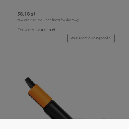
58,18 zł
zawiera 23% VAT, bez kosztów dostawy
Cena netto:
47,30 zł
Powiadom o dostępności