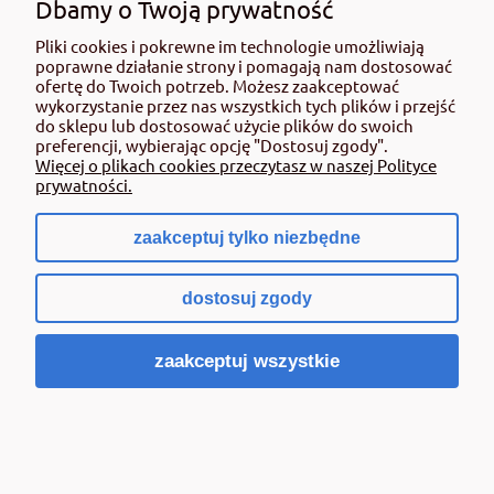
Dbamy o Twoją prywatność
Pliki cookies i pokrewne im technologie umożliwiają
poprawne działanie strony i pomagają nam dostosować
ofertę do Twoich potrzeb. Możesz zaakceptować
wykorzystanie przez nas wszystkich tych plików i przejść
do sklepu lub dostosować użycie plików do swoich
FISKARS QuikFit Szczotka do czyszczenia
preferencji, wybierając opcję "Dostosuj zgody".
chodnika
Więcej o plikach cookies przeczytasz w naszej Polityce
prywatności.
66,54 zł
zawiera 23% VAT, bez kosztów dostawy
zaakceptuj tylko niezbędne
Cena netto:
54,10 zł
Do koszyka
dostosuj zgody
zaakceptuj wszystkie
«
»
1
2
3
Narzędzia ogrodnicze Fiskars