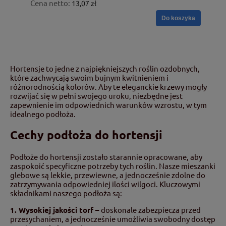
Cena netto:
13,07 zł
Do koszyka
Hortensje to jedne z najpiękniejszych roślin ozdobnych,
które zachwycają swoim bujnym kwitnieniem i
różnorodnością kolorów. Aby te eleganckie krzewy mogły
rozwijać się w pełni swojego uroku, niezbędne jest
zapewnienie im odpowiednich warunków wzrostu, w tym
idealnego podłoża.
Cechy podłoża do hortensji
Podłoże do hortensji zostało starannie opracowane, aby
zaspokoić specyficzne potrzeby tych roślin. Nasze mieszanki
glebowe są lekkie, przewiewne, a jednocześnie zdolne do
zatrzymywania odpowiedniej ilości wilgoci. Kluczowymi
składnikami naszego podłoża są:
1. Wysokiej jakości torf –
doskonale zabezpiecza przed
przesychaniem, a jednocześnie umożliwia swobodny dostęp