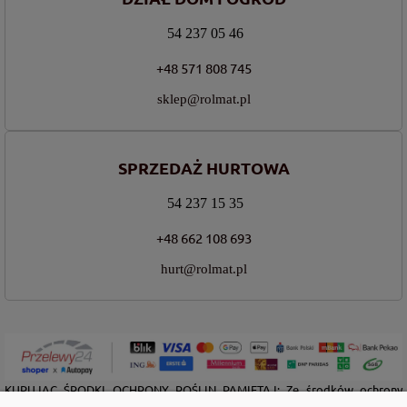
54 237 05 46
+48 571 808 745
sklep@rolmat.pl
SPRZEDAŻ HURTOWA
54 237 15 35
+48 662 108 693
hurt@rolmat.pl
KUPUJĄC ŚRODKI OCHRONY ROŚLIN PAMIĘTAJ: Ze środków ochrony
roślin należy korzystać z zachowaniem bezpieczeństwa. Przed każdym