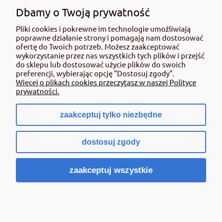
użyciem przeczytaj informacje zamieszczone w etykiecie i informacje
Dbamy o Twoją prywatność
dotyczące produktu. Zwróć uwagę na zwroty wskazujące rodzaj zagrożenia
Pliki cookies i pokrewne im technologie umożliwiają
oraz przestrzegaj środków bezpieczeństwa zamieszczonych w etykiecie.
poprawne działanie strony i pomagają nam dostosować
Środki ochrony roślin do użytku profesjonalnego mogą być nabyte tylko i
ofertę do Twoich potrzeb. Możesz zaakceptować
wyłącznie przez osoby pełnoletnie oraz posiadające kwalifikacje
wykorzystanie przez nas wszystkich tych plików i przejść
wymagane od osób nabywających środki ochrony roślin określone w
do sklepu lub dostosować użycie plików do swoich
ustawie (art. 28 Ustawy z dn. 8 marca 2013 r. o Środkach Ochrony Roślin Dz.
preferencji, wybierając opcję "Dostosuj zgody".
Ustw 2020 poz.2097 z pózn. zm.) Niespełnienie powyższych warunków jest
Więcej o plikach cookies przeczytasz w naszej Polityce
złamaniem regulaminu sklepu.
prywatności.
zaakceptuj tylko niezbędne
pokaż pełną wersję strony
dostosuj zgody
Sklep internetowy Shoper.pl
zaakceptuj wszystkie