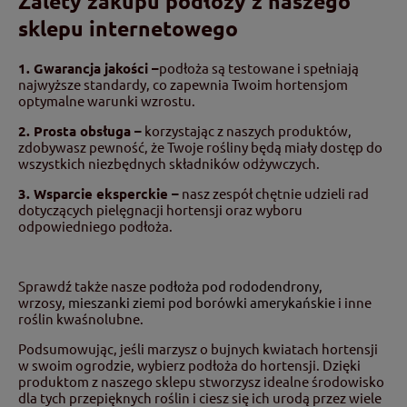
Zalety zakupu podłoży z naszego
sklepu internetowego
1. Gwarancja jakości –
podłoża są testowane i spełniają
najwyższe standardy, co zapewnia Twoim hortensjom
optymalne warunki wzrostu.
2. Prosta obsługa –
korzystając z naszych produktów,
zdobywasz pewność, że Twoje rośliny będą miały dostęp do
wszystkich niezbędnych składników odżywczych.
3. Wsparcie eksperckie –
nasz zespół chętnie udzieli rad
dotyczących pielęgnacji hortensji oraz wyboru
odpowiedniego podłoża.
Sprawdź także nasze
podłoża pod rododendrony
,
wrzosy,
mieszanki ziemi pod borówki amerykańskie
i inne
roślin kwaśnolubne.
Podsumowując, jeśli marzysz o bujnych kwiatach hortensji
w swoim ogrodzie, wybierz podłoża do hortensji. Dzięki
produktom z naszego sklepu stworzysz idealne środowisko
dla tych przepięknych roślin i ciesz się ich urodą przez wiele