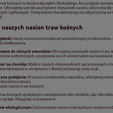
raw kośnych to doskonały wybór dla każdego, kto pragnie uprawiać 
e. Oferujemy szeroki asortyment mieszanek nasion, które został
nych i glebowych. Trawy kośne charakteryzują się odpornością na 
i.
 naszych nasion traw kośnych
jakość:
Nasze nasiona pochodzą od sprawdzonych producentów, c
do kiełkowania.
wane do różnych warunków:
Oferujemy mieszanki nasion traw, k
terenów półcienistych, co pozwala na ich uniwersalne zastosowanie
ść na choroby:
Wiele z naszych mieszanek jest opracowanych z my
one łatwiejsze w utrzymaniu i dłużej zachowują swój urok.
czne podejście:
W trosce o środowisko naturalne, oferujemy równ
ą bioróżnorodność.
anie nasion traw kośnych:
raw kośnych są idealnym rozwiązaniem dla rolników, jak i dla właś
 czy łąki. Mogą być stosowane w:
wie ekologicznym:
Zastosowanie nasion traw kośnych wspiera zr