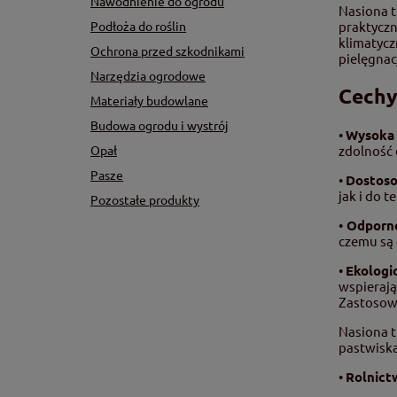
Nawodnienie do ogrodu
Nasiona t
Podłoża do roślin
praktyczn
klimatycz
Ochrona przed szkodnikami
pielęgnacj
Narzędzia ogrodowe
Cechy
Materiały budowlane
Budowa ogrodu i wystrój
•
Wysoka 
zdolność 
Opał
Pasze
•
Dostoso
jak i do 
Pozostałe produkty
•
Odporno
czemu są 
•
Ekologi
wspieraj
Zastosow
Nasiona t
pastwiska
•
Rolnict