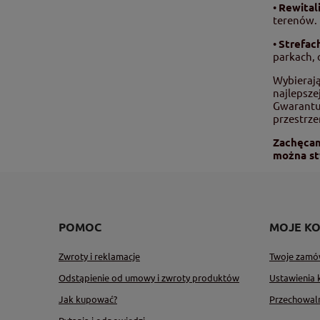
•
Rewital
terenów.
•
Strefac
parkach, 
Wybierają
najlepsze
Gwarantuj
przestrze
Zachęcamy
można st
POMOC
MOJE K
Zwroty i reklamacje
Twoje zamó
Odstąpienie od umowy i zwroty produktów
Ustawienia 
Jak kupować?
Przechowal