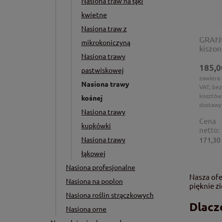
Nasiona traw na łąki
kwietne
Nasiona traw z
GRANU
mikrokoniczyną
kiszon
Nasiona trawy
185,0
pastwiskowej
zawiera
Nasiona trawy
VAT, bez
kosztów
kośnej
dostawy
Nasiona trawy
Cena
kupkówki
netto:
Nasiona trawy
171,30 
łąkowej
Nasiona profesjonalne
Nasza ofe
Nasiona na poplon
pięknie z
Nasiona roślin strączkowych
Dlacz
Nasiona orne