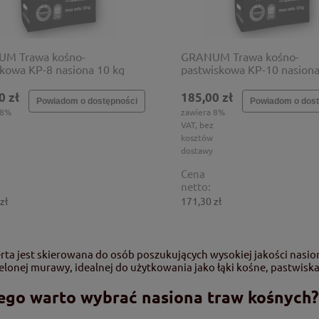
M Trawa kośno-
GRANUM Trawa kośno-
kowa KP-8 nasiona 10 kg
pastwiskowa KP-10 nasiona
0 zł
185,00 zł
Powiadom o dostępności
Powiadom o dost
 8%
zawiera 8%
VAT, bez
kosztów
dostawy
Cena
netto:
zł
171,30 zł
rta jest skierowana do osób poszukujących wysokiej jakości nasion
ielonej murawy, idealnej do użytkowania jako łąki kośne, pastwiska
ego warto wybrać nasiona traw kośnych?