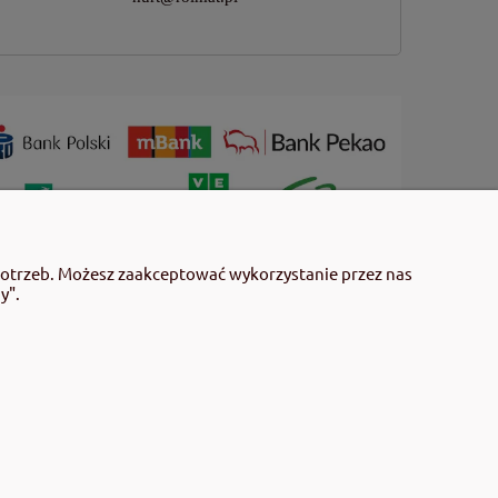
 użyciem przeczytaj informacje zamieszczone w etykiecie i
potrzeb. Możesz zaakceptować wykorzystanie przez nas
mieszczonych w etykiecie. Środki ochrony roślin do użytku
y".
 środki ochrony roślin określone w ustawie (art. 28 Ustawy z
gulaminu sklepu.