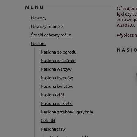
MENU
Oferujemy
łąki czy 
Nawozy
zdrowego,
wzrostu.
Nawozy rolnicze
Środki ochrony roślin
Wybierz n
Nasiona
NASI
Nasiona do ogrodu
Nasiona na taśmie
Nasiona warzyw
Nasiona owoców
Nasiona kwiatów
Nasiona ziół
Nasiona na kiełki
Nasiona grzybów - grzybnie
Cebulki
Nasiona traw