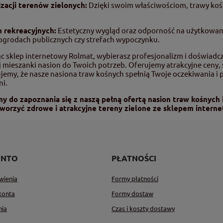
izacji terenów zielonych:
Dzięki swoim właściwościom, trawy kośn
h rekreacyjnych:
Estetyczny wygląd oraz odporność na użytkowanie
ogrodach publicznych czy strefach wypoczynku.
c sklep internetowy Rolmat, wybierasz profesjonalizm i doświadc
j mieszanki nasion do Twoich potrzeb. Oferujemy atrakcyjne ceny
emy, że nasze nasiona traw kośnych spełnią Twoje oczekiwania i p
ni.
 do zapoznania się z naszą pełną ofertą nasion traw kośnych i
worzyć zdrowe i atrakcyjne tereny zielone ze sklepem intern
ONTO
PŁATNOŚCI
wienia
Formy płatności
konta
Formy dostaw
nia
Czas i koszty dostawy