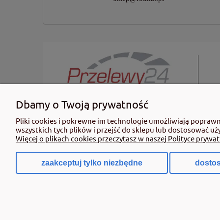
Dbamy o Twoją prywatność
KUPUJĄC ŚRODKI OCHRONY ROŚLIN PAMIĘTAJ: Ze środków ochro
Pliki cookies i pokrewne im technologie umożliwiają popraw
informacje dotyczące produktu. Zwróć uwagę na zwroty wsk
wszystkich tych plików i przejść do sklepu lub dostosować uż
profesjonalnego mogą być nabyte tylko i wyłącznie przez oso
Więcej o plikach cookies przeczytasz w naszej Polityce prywat
dn. 8 marca 2013 r. o Środkach Ochrony Roślin Dz. Ustw 2020
zaakceptuj tylko niezbędne
dostos