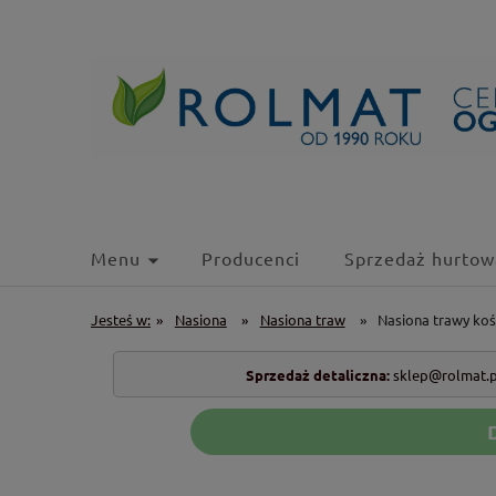
Menu
Producenci
Sprzedaż hurtow
Jesteś w:
»
Nasiona
»
Nasiona traw
»
Nasiona trawy koś
Sprzedaż detaliczna:
sklep@rolmat.p