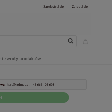
Zarejestruj się
Zaloguj się
 i zwroty produktów
owa:
hurt@rolmat.pl
,
+48 662 108 693
ł