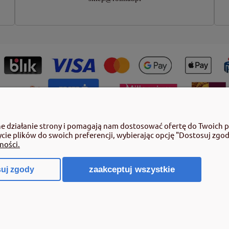
ny roślin należy korzystać z zachowaniem bezpieczeństwa. Przed każdym
ne działanie strony i pomagają nam dostosować ofertę do Twoich 
azujące rodzaj zagrożenia oraz przestrzegaj środków bezpieczeństwa za
ycie plików do swoich preferencji, wybierając opcję "Dostosuj zgod
by pełnoletnie oraz posiadające kwalifikacje wymagane od osób nabywających
ności.
 poz.2097 z pózn. zm.) Niespełnienie powyższych warunków jest złamaniem re
zaakceptuj wszystkie
uj zgody
Sklep internetowy Shoper.pl