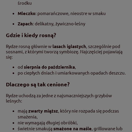
środku
Mleczko
: pomarańczowe, nieostre w smaku
Zapach
: delikatny, żywiczno-leśny
Gdzie i kiedy rosną?
Rydze rosną głównie w
lasach iglastych
, szczególnie pod
sosnami, z którymi tworzą symbiozę. Najczęściej pojawiają
się:
od
sierpnia do października
,
po ciepłych dniach i umiarkowanych opadach deszczu.
Dlaczego są tak cenione?
Rydze uchodzą za jedne z najsmaczniejszych grzybów
leśnych:
mają
zwarty miąższ
, który nie rozpada się podczas
smażenia,
nie wymagają długiej obróbki,
świetnie smakują
smażone na maśle
, grillowane lub