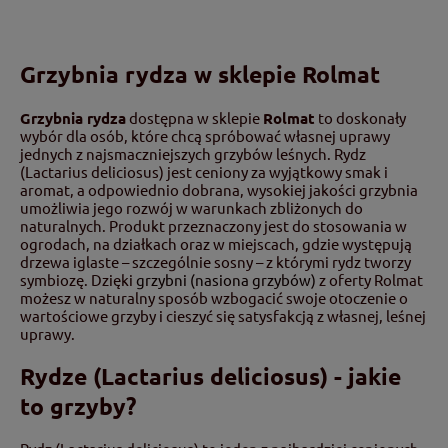
Grzybnia rydza w sklepie Rolmat
Grzybnia rydza
dostępna w sklepie
Rolmat
to doskonały
wybór dla osób, które chcą spróbować własnej uprawy
jednych z najsmaczniejszych grzybów leśnych. Rydz
(Lactarius deliciosus) jest ceniony za wyjątkowy smak i
aromat, a odpowiednio dobrana, wysokiej jakości grzybnia
umożliwia jego rozwój w warunkach zbliżonych do
naturalnych. Produkt przeznaczony jest do stosowania w
ogrodach, na działkach oraz w miejscach, gdzie występują
drzewa iglaste – szczególnie sosny – z którymi rydz tworzy
symbiozę. Dzięki
grzybni (nasiona grzybów)
z oferty Rolmat
możesz w naturalny sposób wzbogacić swoje otoczenie o
wartościowe grzyby i cieszyć się satysfakcją z własnej, leśnej
uprawy.
Rydze (Lactarius deliciosus) - jakie
to grzyby?