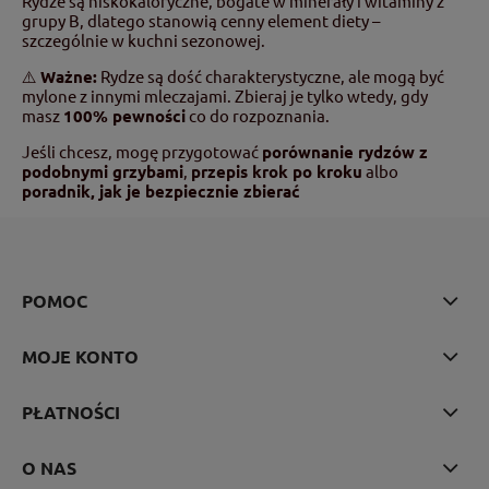
Rydze są niskokaloryczne, bogate w minerały i witaminy z
grupy B, dlatego stanowią cenny element diety –
szczególnie w kuchni sezonowej.
⚠️
Ważne:
Rydze są dość charakterystyczne, ale mogą być
mylone z innymi mleczajami. Zbieraj je tylko wtedy, gdy
masz
100% pewności
co do rozpoznania.
Jeśli chcesz, mogę przygotować
porównanie rydzów z
podobnymi grzybami
,
przepis krok po kroku
albo
poradnik, jak je bezpiecznie zbierać
POMOC
MOJE KONTO
PŁATNOŚCI
O NAS