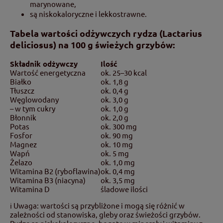
marynowane,
są niskokaloryczne i lekkostrawne.
Tabela wartości odżywczych rydza (Lactarius
deliciosus) na 100 g świeżych grzybów:
Składnik odżywczy
Ilość
Wartość energetyczna
ok. 25–30 kcal
Białko
ok. 1,8 g
Tłuszcz
ok. 0,4 g
Węglowodany
ok. 3,0 g
– w tym cukry
ok. 1,0 g
Błonnik
ok. 2,0 g
Potas
ok. 300 mg
Fosfor
ok. 90 mg
Magnez
ok. 10 mg
Wapń
ok. 5 mg
Żelazo
ok. 1,0 mg
Witamina B2 (ryboflawina)
ok. 0,4 mg
Witamina B3 (niacyna)
ok. 3,5 mg
Witamina D
śladowe ilości
ℹ️ Uwaga: wartości są przybliżone i mogą się różnić w
zależności od stanowiska, gleby oraz świeżości grzybów.