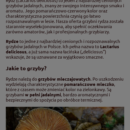
Rydz (Lactarius deliciosus) to jeden z najbardziej cenionych
grzybów jadalnych, znany ze swojego intensywnego smaku i
aromatu. Jego pomarańczowo-czerwony kolor oraz
charakterystyczna powierzchnia czynią go łatwo
rozpoznawalnym w lesie. Nasza oferta grzybni rydza została
starannie wyselekcjonowana, aby spełnić oczekiwania
zarówno amatorów, jak i profesjonalnych grzybiarzy.
Rydze
to jedne z najbardziej cenionych i rozpoznawalnych
grzybów jadalnych w Polsce. Ich pełna nazwa to
Lactarius
deliciosus
, a już sama nazwa łacińska („deliciosus”)
wskazuje, że są uznawane za wyjątkowo smaczne.
Jakie to grzyby?
Rydze należą do
grzybów mleczajowatych
. Po uszkodzeniu
wydzielają charakterystyczne
pomarańczowe mleczko
,
które z czasem może zmieniać kolor na zielonkawy. Są
grzybami
w pełni jadalnymi
, bardzo aromatycznymi i
bezpiecznymi do spożycia po obróbce termicznej.