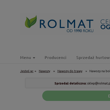
Menu
Producenci
Sprzedaż hurtow
Jesteś w:
»
Nawozy
»
Nawozy do trawy
»
Nawozy na boi
Sprzedaż detaliczna:
sklep@rolmat.p