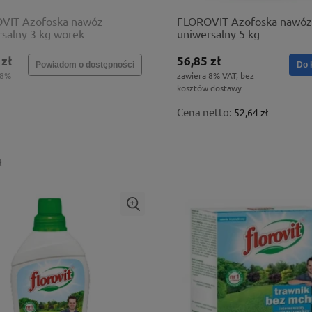
VIT Azofoska nawóz
FLOROVIT Azofoska nawóz
salny 3 kg worek
uniwersalny 5 kg
 zł
56,85 zł
Powiadom o dostępności
Do 
 8%
zawiera 8% VAT, bez
kosztów dostawy
Cena netto:
52,64 zł
ł