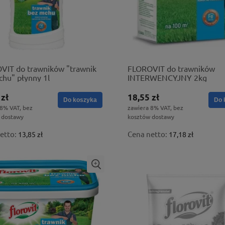
VIT do trawników "trawnik
FLOROVIT do trawników
hu" płynny 1l
INTERWENCYJNY 2kg
 zł
18,55 zł
Do koszyka
Do 
 8% VAT, bez
zawiera 8% VAT, bez
 dostawy
kosztów dostawy
etto:
Cena netto:
13,85 zł
17,18 zł