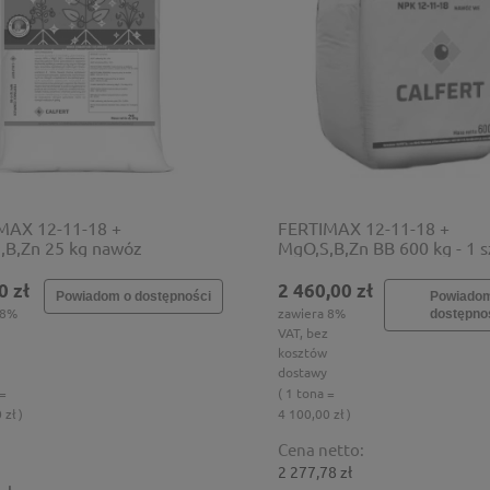
MAX 12-11-18 +
FERTIMAX 12-11-18 +
,B,Zn 25 kg nawóz
MgO,S,B,Zn BB 600 kg - 1 s
składnikowy
nawóz wieloskładnikowy
0 zł
2 460,00 zł
Powiadom o dostępności
Powiado
 8%
zawiera 8%
dostępno
VAT, bez
kosztów
dostawy
 =
( 1 tona =
 zł )
4 100,00 zł )
Cena netto:
2 277,78 zł