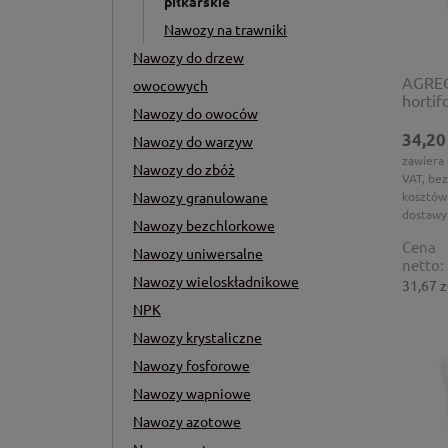
piłkarskie
Nawozy na trawniki
Nawozy do drzew
AGREC
owocowych
hortif
Nawozy do owoców
34,20
Nawozy do warzyw
zawiera
Nawozy do zbóż
VAT, bez
Nawozy granulowane
kosztów
dostawy
Nawozy bezchlorkowe
Cena
Nawozy uniwersalne
netto:
Nawozy wieloskładnikowe
31,67 z
NPK
Nawozy krystaliczne
Nawozy fosforowe
Nawozy wapniowe
Nawozy azotowe