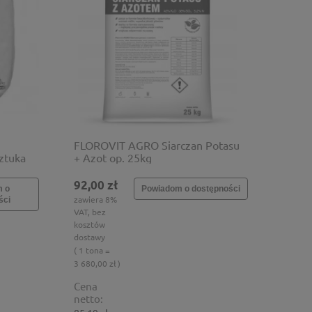
FLOROVIT AGRO Siarczan Potasu
ztuka
+ Azot op. 25kg
92,00 zł
m o
Powiadom o dostępności
zawiera 8%
ści
VAT, bez
kosztów
dostawy
( 1 tona =
3 680,00 zł )
Cena
netto: