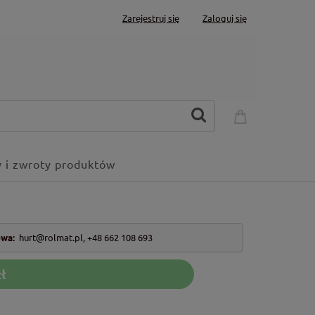
Zarejestruj się
Zaloguj się
 i zwroty produktów
owa:
hurt@rolmat.pl
,
+48 662 108 693
ł