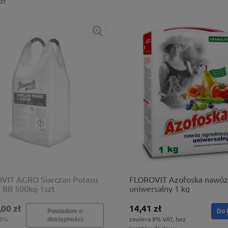
zł
VIT AGRO Siarczan Potasu
FLOROVIT Azofoska nawóz
t BB 500kg-1szt
uniwersalny 1 kg
,00 zł
14,41 zł
Powiadom o
Do 
 8%
zawiera 8% VAT, bez
dostępności
kosztów dostawy