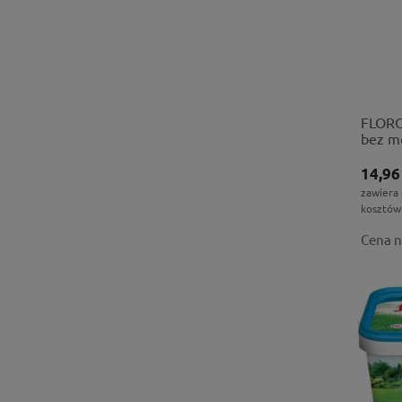
FLORO
bez mc
14,96
zawiera
kosztów
Cena n