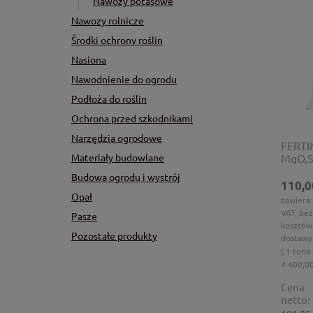
Nawozy potasowe
Nawozy rolnicze
Środki ochrony roślin
Nasiona
Nawodnienie do ogrodu
Podłoża do roślin
Ochrona przed szkodnikami
Narzędzia ogrodowe
FERTI
Materiały budowlane
MgO,S
wielo
Budowa ogrodu i wystrój
110,0
Opał
zawiera
VAT, bez
Pasze
kosztów
Pozostałe produkty
dostawy
( 1 tona
4 400,00
Cena
netto: