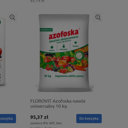
85,19 zł
FLOROVIT Azofoska nawóz
uniwersalny 10 kg
95,37 zł
koszyka
Do koszyka
zawiera 8% VAT, bez
kosztów dostawy