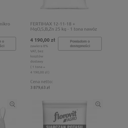
mikro
FERTIMAX 12-11-18 +
MgO,S,B,Zn 25 kg - 1 tona nawóz
wieloskładnikowy
4 190,00 zł
m o
Powiadom o
zawiera 8%
ści
dostępności
VAT, bez
kosztów
dostawy
( 1 tona =
4 190,00 zł )
Cena netto:
3 879,63 zł