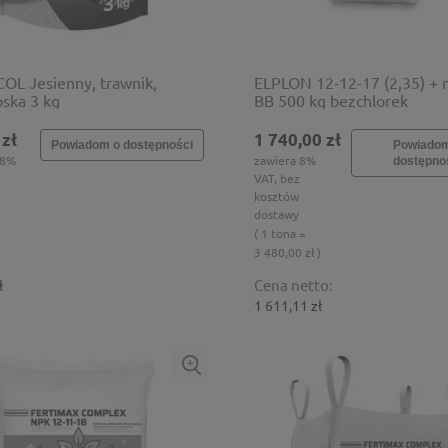
OL Jesienny, trawnik,
ELPLON 12-12-17 (2,35) + 
oska 3 kg
BB 500 kg bezchlorek
 zł
1 740,00 zł
Powiadom o dostępności
Powiado
 8%
zawiera 8%
dostępno
VAT, bez
kosztów
dostawy
( 1 tona =
3 480,00 zł )
Cena netto:
ł
1 611,11 zł