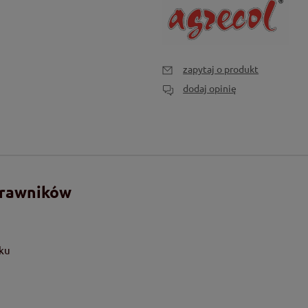
zapytaj o produkt
dodaj opinię
trawników
ku