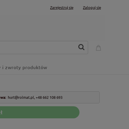
Zarejestruj się
Zaloguj się
 i zwroty produktów
owa:
hurt@rolmat.pl
,
+48 662 108 693
ł