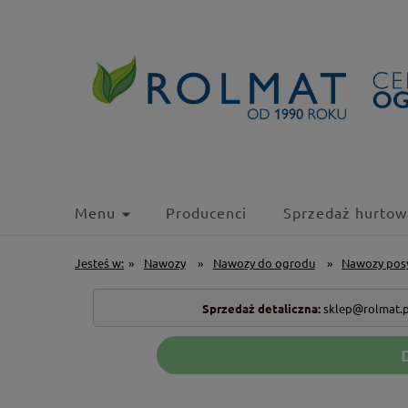
Menu
Producenci
Sprzedaż hurtow
Jesteś w:
»
Nawozy
»
Nawozy do ogrodu
»
Nawozy pos
Sprzedaż detaliczna:
sklep@rolmat.p