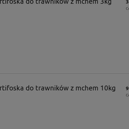
tifoska do trawników z mchem 3kg
3
C
tifoska do trawników z mchem 10kg
9
C