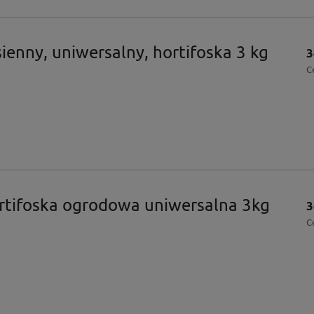
enny, uniwersalny, hortifoska 3 kg
3
C
tifoska ogrodowa uniwersalna 3kg
3
C