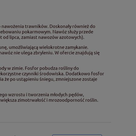
o nawożenia trawników. Doskonały również do
trzebowaniu pokarmowym. Nawóz służy przede
t od lipca, zamiast nawozów azotowych).
nę, umożliwiającą wielokrotne zamykanie.
wóz nie ulega zbryleniu. W ofercie znajdują się
ody w zimie. Fosfor pobudza rośliny do
ekorzystne czynniki środowiska. Dodatkowo fosfor
a że po ustąpieniu śniegu, zmniejszone zostaje
wnego wzrostu i tworzenia młodych pędów,
zwiększa zimotrwałość i mrozoodporność roślin.