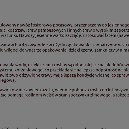
nulowany nawóz fosforowo-potasowy, przeznaczony do jesienneg
enic, kostrzew, traw pampasowych i innych traw o wysokim zapo
warunki. Nawozy jesienne warto zacząć już stosować latem (nawe
owany w bardzo wygodne w użyciu opakowanie, zaopatrzone w stru
 wilgoci do wnętrza opakowania, dzięki czemu zamknięty w nim na
arowania wody, dzięki czemu rośliny są odporniejsze na niedobór w
temu korzeniowego, co przekłada się na lepszą odporność na ni
awidłowo odżywione trawy maja lepszą kondycję wiosną, co sprawi
niegową.
trawników nie zawiera azotu, więc nie pobudza roślin do intensy
kład pomaga roślinom wejść w stan spoczynku zimowego, a także 