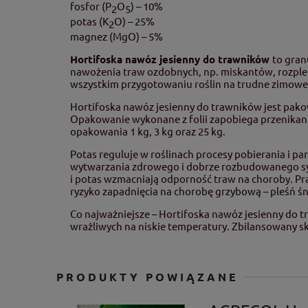
fosfor (P
O
) – 10%
2
5
potas (K
O) – 25%
2
magnez (MgO) – 5%
Hortifoska nawóz jesienny do trawników
to gra
nawożenia traw ozdobnych, np. miskantów, rozpl
wszystkim przygotowaniu roślin na trudne zimowe 
Hortifoska nawóz jesienny do trawników jest pak
Opakowanie wykonane z folii zapobiega przenikaniu
opakowania 1 kg, 3 kg oraz 25 kg.
Potas reguluje w roślinach procesy pobierania i p
wytwarzania zdrowego i dobrze rozbudowanego sys
i potas wzmacniają odporność traw na choroby. Pr
ryzyko zapadnięcia na chorobę grzybową – pleśń ś
Co najważniejsze – Hortifoska nawóz jesienny do 
wrażliwych na niskie temperatury. Zbilansowany s
PRODUKTY POWIĄZANE