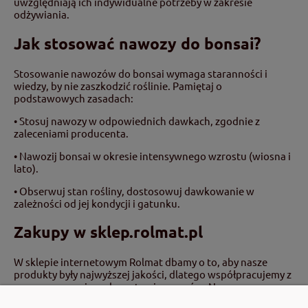
uwzględniają ich indywidualne potrzeby w zakresie
odżywiania.
Jak stosować nawozy do bonsai?
Stosowanie nawozów do bonsai wymaga staranności i
wiedzy, by nie zaszkodzić roślinie. Pamiętaj o
podstawowych zasadach:
• Stosuj nawozy w odpowiednich dawkach, zgodnie z
zaleceniami producenta.
• Nawozij bonsai w okresie intensywnego wzrostu (wiosna i
lato).
• Obserwuj stan rośliny, dostosowuj dawkowanie w
zależności od jej kondycji i gatunku.
Zakupy w sklep.rolmat.pl
W sklepie internetowym Rolmat dbamy o to, aby nasze
produkty były najwyższej jakości, dlatego współpracujemy z
renomowanymi producentami nawozów. Nasz
doświadczony zespół służy pomocą w wyborze