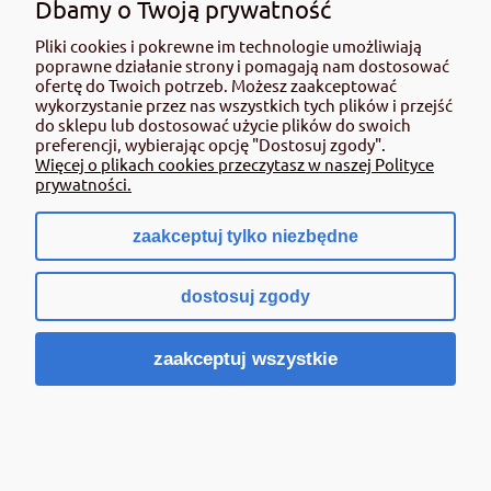
Dbamy o Twoją prywatność
odpowiednich nawozów zgodnie z potrzebami Twojego
bonsai. Oferujemy konkurencyjne ceny oraz szybką
dostawę, abyś mógł jak najszybciej cieszyć się pięknem
Pliki cookies i pokrewne im technologie umożliwiają
swoich roślin.
poprawne działanie strony i pomagają nam dostosować
ofertę do Twoich potrzeb. Możesz zaakceptować
Zapraszamy do zapoznania się z naszą ofertą nawozów do
wykorzystanie przez nas wszystkich tych plików i przejść
bonsai i zadbania o swoje rośliny z Rolmatem!
do sklepu lub dostosować użycie plików do swoich
preferencji, wybierając opcję "Dostosuj zgody".
Więcej o plikach cookies przeczytasz w naszej Polityce
prywatności.
POMOC
zaakceptuj tylko niezbędne
MOJE KONTO
dostosuj zgody
PŁATNOŚCI
zaakceptuj wszystkie
O NAS