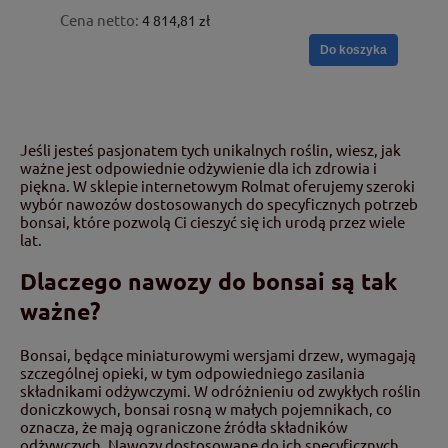
Cena netto:
4 814,81 zł
Do koszyka
Jeśli jesteś pasjonatem tych unikalnych roślin, wiesz, jak
ważne jest odpowiednie odżywienie dla ich zdrowia i
piękna. W sklepie internetowym Rolmat oferujemy szeroki
wybór nawozów dostosowanych do specyficznych potrzeb
bonsai, które pozwolą Ci cieszyć się ich urodą przez wiele
lat.
Dlaczego nawozy do bonsai są tak
ważne?
Bonsai, będące miniaturowymi wersjami drzew, wymagają
szczególnej opieki, w tym odpowiedniego zasilania
składnikami odżywczymi. W odróżnieniu od zwykłych roślin
doniczkowych, bonsai rosną w małych pojemnikach, co
oznacza, że mają ograniczone źródła składników
odżywczych. Nawozy dostosowane do ich specyficznych