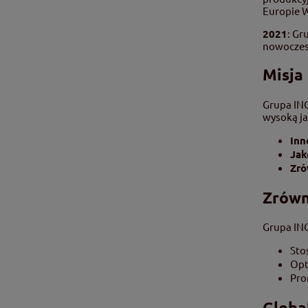
Europie 
2021
: Gr
nowoczesn
Misja 
Grupa INC
wysoką ja
Inn
Jak
Zró
Zrówn
Grupa INC
Sto
Opt
Pro
Globa