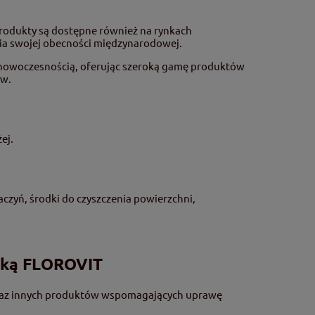
 produkty są dostępne również na rynkach
nia swojej obecności międzynarodowej.
ę z nowoczesnością, oferując szeroką gamę produktów
ów.
ej.
naczyń, środki do czyszczenia powierzchni,
arką FLOROVIT
oraz innych produktów wspomagających uprawę