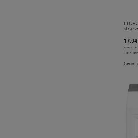
FLORO
storcz
17,04
zawiera
kosztów
Cena n