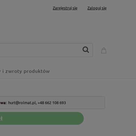
Zarejestruj się
Zaloguj się
 i zwroty produktów
owa:
hurt@rolmat.pl
,
+48 662 108 693
ł