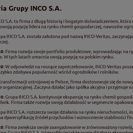
ria Grupy INCO S.A.
O S.A. to firma z długą historią i bogatym doświadczeniem, która
swoją pozycję lidera na rynku chemii gospodarczej, nawozów ogr
upa INCO S.A. została założona pod nazwą INCO-Veritas, zaczynają
czej.
60
: Firma rozwija swoje portfolio produktowe, wprowadzając na ry
. W tych latach umacnia swoją pozycję na polskim rynku.
80
: W odpowiedzi na rosnące zapotrzebowanie, INCO-Veritas posz
zybko zdobywa popularność wśród ogrodników i rolników.
 transformacji ustrojowej w Polsce, firma dostosowuje się do no
e organizacyjnej. Zaczyna działać jako spółka akcyjna i przyjmuje 
10
: Grupa INCO S.A. kontynuuje ekspansję na rynku chemii gospo
wik. Firma także rozwija swoją działalność w segmencie opakowa
upa INCO S.A. rozszerza swoje działania na rynku nieruchomości, i
a dywersyfikację źródeł przychodów i wzmocnienie stabilności fi
20
: Firma zwiększa swoje zaangażowanie w zrównoważony rozwój,
ne. Grupa INCO S.A. intensyfikuje także swoje działania eksportow