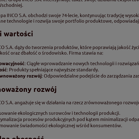
Wschodniej.
upa INCO S.A. obchodzi swoje 74-lecie, kontynuując tradycję wysoki
e technologie i rozwija swoje portfolio produktowe, odpowiadaj
i wartości
O S.A. dąży do tworzenia produktów, które poprawiają jakość ży
kość oraz dbałość o środowisko. Firma stawia na:
owacyjność
: Ciągłe wprowadzanie nowych technologii i rozwiązań
ość
: Produkty spełniające najwyższe standardy.
wnoważony rozwój
: Odpowiedzialne podejście do zarządzania z
oważony rozwój
O S.A. angażuje się w działania na rzecz zrównoważonego rozwoju
sowanie ekologicznych surowców i technologii produkcji.
ymalizacja procesów produkcyjnych pod kątem minimalizacji odpad
mowanie świadomości ekologicznej wśród konsumentów.
lna obecność