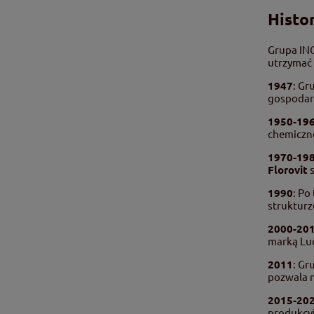
Histo
Grupa INC
utrzymać 
1947
: Gr
gospodar
1950-19
chemiczne
1970-19
Florovit
s
1990
: Po
strukturz
2000-20
marką Lud
2011
: Gr
pozwala n
2015-20
produkcyj