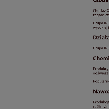
Chociaż G
zagranicz
Grupa INC
wysokiej
Dział
Grupa INC
Chemi
Produkty 
odświeża
Popularne
Nawoz
Produkcj
roślin. Zn