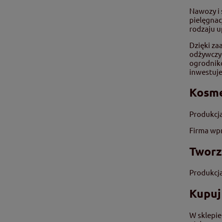
Nawozy i
pielęgnac
rodzaju u
Dzięki z
odżywczyc
ogrodnik
inwestuje
Kosme
Produkcja
Firma wpr
Tworz
Produkcja
Kupuj
W sklepie