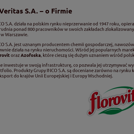
eritas S.A. – o Firmie
O S.A. działa na polskim rynku nieprzerwanie od 1947 roku, opiera
rudnia ponad 800 pracowników w swoich zakładach zlokalizowanych
ę w Warszawie.
O S.A. jest uznanym producentem chemii gospodarczej, nawozów 
ywnie działa na rynku nieruchomości. Wśród jej popularnych marek
rovit
oraz
Azofoska
, które cieszą się dużym uznaniem wśród pol
le inwestuje w swoją infrastrukturę, co pozwala jej utrzymywać w
tfolio. Produkty Grupy INCO S.A. są doceniane zarówno na rynku
ksport do krajów Unii Europejskiej i Europy Wschodniej.