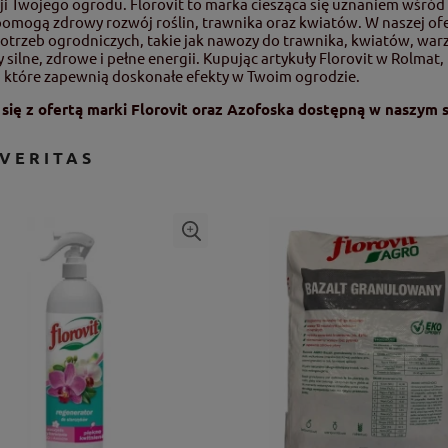
ji Twojego ogrodu. Florovit to marka ciesząca się uznaniem wśród
omogą zdrowy rozwój roślin, trawnika oraz kwiatów. W naszej of
otrzeb ogrodniczych, takie jak nawozy do trawnika, kwiatów, warz
y silne, zdrowe i pełne energii. Kupując artykuły Florovit w Rolm
 które zapewnią doskonałe efekty w Twoim ogrodzie.
 się z ofertą marki Florovit oraz Azofoska dostępną w naszym 
-VERITAS