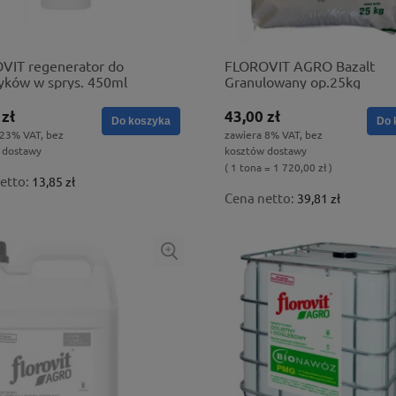
VIT regenerator do
FLOROVIT AGRO Bazalt
yków w sprys. 450ml
Granulowany op.25kg
 zł
43,00 zł
Do koszyka
Do 
 23% VAT, bez
zawiera 8% VAT, bez
 dostawy
kosztów dostawy
( 1 tona = 1 720,00 zł )
etto:
13,85 zł
Cena netto:
39,81 zł