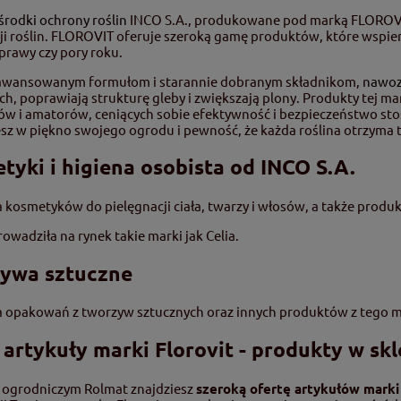
środki ochrony roślin
INCO S.A., produkowane pod marką FLOROVIT,
ji roślin. FLOROVIT oferuje szeroką gamę produktów, które wspiera
prawy czy pory roku.
aawansowanym formułom i starannie dobranym składnikom,
nawo
h, poprawiają strukturę gleby i zwiększają plony. Produkty tej ma
ów i amatorów, ceniących sobie efektywność i bezpieczeństwo s
sz w piękno swojego ogrodu i pewność, że każda roślina otrzyma t
tyki i higiena osobista od INCO S.A.
 kosmetyków do pielęgnacji ciała, twarzy i włosów, a także produk
owadziła na rynek takie marki jak Celia.
ywa sztuczne
 opakowań z tworzyw sztucznych oraz innych produktów z tego m
 artykuły marki Florovit - produkty w s
 ogrodniczym Rolmat znajdziesz
szeroką ofertę artykułów marki 