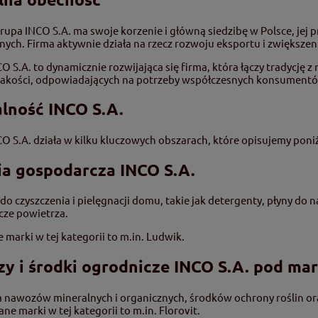
rupa INCO S.A. ma swoje korzenie i główną siedzibę w Polsce, jej
nych. Firma aktywnie działa na rzecz rozwoju eksportu i zwiększe
O S.A. to dynamicznie rozwijająca się firma, która łączy tradycj
 jakości, odpowiadających na potrzeby współczesnych konsument
alność INCO S.A.
O S.A. działa w kilku kluczowych obszarach, które opisujemy poniż
a gospodarcza INCO S.A.
do czyszczenia i pielęgnacji domu, takie jak detergenty, płyny do 
cze powietrza.
 marki w tej kategorii to m.in. Ludwik.
y i środki ogrodnicze INCO S.A. pod m
a nawozów mineralnych i organicznych, środków ochrony roślin 
ane marki w tej kategorii to m.in. Florovit.