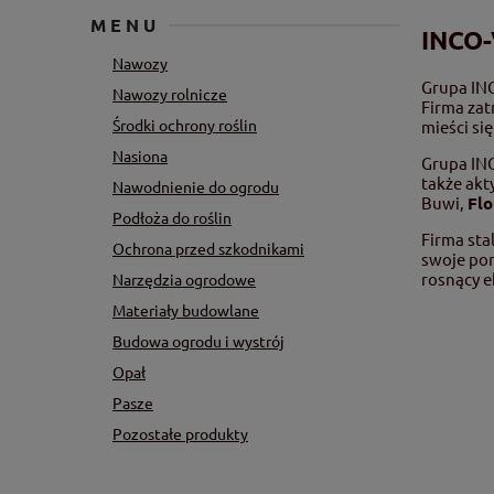
MENU
INCO-V
Nawozy
Grupa INC
Nawozy rolnicze
Firma zat
Środki ochrony roślin
mieści si
Nasiona
Grupa INC
także akt
Nawodnienie do ogrodu
Buwi,
Flo
Podłoża do roślin
Firma sta
Ochrona przed szkodnikami
swoje por
rosnący e
Narzędzia ogrodowe
Materiały budowlane
Budowa ogrodu i wystrój
Opał
Pasze
Pozostałe produkty