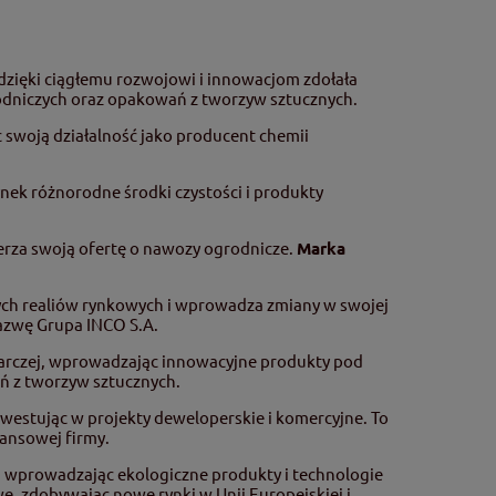
 dzięki ciągłemu rozwojowi i innowacjom zdołała
odniczych oraz opakowań z tworzyw sztucznych.
c swoją działalność jako producent chemii
nek różnorodne środki czystości i produkty
erza swoją ofertę o nawozy ogrodnicze.
Marka
wych realiów rynkowych i wprowadza zmiany w swojej
nazwę Grupa INCO S.A.
darczej, wprowadzając innowacyjne produkty pod
ń z tworzyw sztucznych.
nwestując w projekty deweloperskie i komercyjne. To
nansowej firmy.
 wprowadzając ekologiczne produkty i technologie
e, zdobywając nowe rynki w Unii Europejskiej i