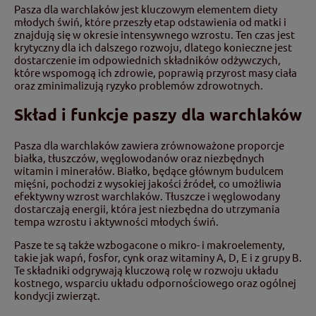
Pasza dla warchlaków jest kluczowym elementem diety
młodych świń, które przeszły etap odstawienia od matki i
znajdują się w okresie intensywnego wzrostu. Ten czas jest
krytyczny dla ich dalszego rozwoju, dlatego konieczne jest
dostarczenie im odpowiednich składników odżywczych,
które wspomogą ich zdrowie, poprawią przyrost masy ciała
oraz zminimalizują ryzyko problemów zdrowotnych.
Skład i funkcje paszy dla warchlaków
Pasza dla warchlaków zawiera zrównoważone proporcje
białka, tłuszczów, węglowodanów oraz niezbędnych
witamin i minerałów. Białko, będące głównym budulcem
mięśni, pochodzi z wysokiej jakości źródeł, co umożliwia
efektywny wzrost warchlaków. Tłuszcze i węglowodany
dostarczają energii, która jest niezbędna do utrzymania
tempa wzrostu i aktywności młodych świń.
Pasze te są także wzbogacone o mikro- i makroelementy,
takie jak wapń, fosfor, cynk oraz witaminy A, D, E i z grupy B.
Te składniki odgrywają kluczową rolę w rozwoju układu
kostnego, wsparciu układu odpornościowego oraz ogólnej
kondycji zwierząt.