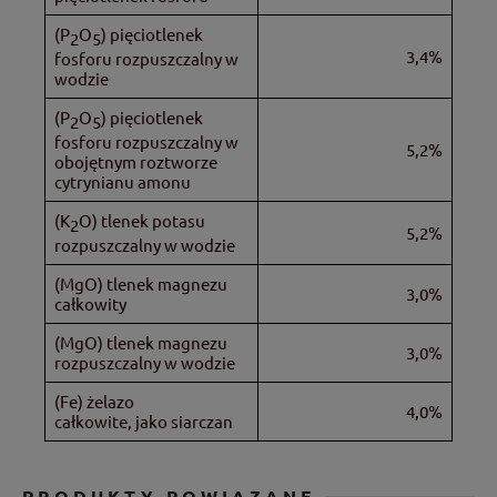
(P
O
) pięciotlenek
2
5
3,4%
fosforu rozpuszczalny w
wodzie
(P
O
) pięciotlenek
2
5
fosforu rozpuszczalny w
5,2%
obojętnym roztworze
cytrynianu amonu
(K
O) tlenek potasu
2
5,2%
rozpuszczalny w wodzie
(MgO) tlenek magnezu
3,0%
całkowity
(MgO) tlenek magnezu
3,0%
rozpuszczalny w wodzie
(Fe) żelazo
4,0%
całkowite, jako siarczan
PRODUKTY POWIĄZANE