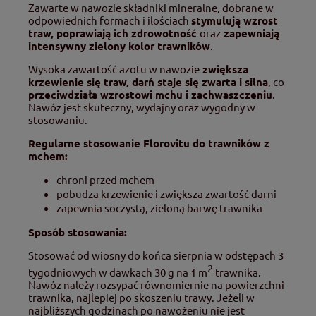
Zawarte w nawozie składniki mineralne, dobrane w
odpowiednich formach i ilościach
stymulują wzrost
traw,
poprawiają ich zdrowotność
oraz
zapewniają
intensywny zielony kolor trawników
.
Wysoka zawartość azotu w nawozie
zwiększa
krzewienie się traw, darń staje się zwarta i silna
, co
przeciwdziała wzrostowi mchu i zachwaszczeniu
.
Nawóz jest skuteczny, wydajny oraz wygodny w
stosowaniu.
Regularne stosowanie Florovitu do trawników z
mchem:
chroni przed mchem
pobudza krzewienie i zwiększa zwartość darni
zapewnia soczystą, zieloną barwę trawnika
Sposób stosowania:
Stosować od wiosny do końca sierpnia w odstępach 3
2
tygodniowych w dawkach 30 g na 1 m
trawnika.
Nawóz należy rozsypać równomiernie na powierzchni
trawnika, najlepiej po skoszeniu trawy. Jeżeli w
najbliższych godzinach po nawożeniu nie jest