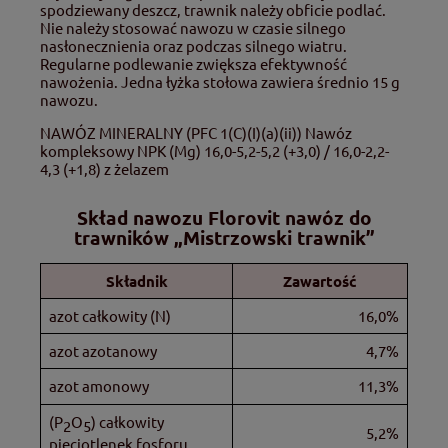
spodziewany deszcz, trawnik należy obficie podlać.
Nie należy stosować nawozu w czasie silnego
nasłonecznienia oraz podczas silnego wiatru.
Regularne podlewanie zwiększa efektywność
nawożenia. Jedna łyżka stołowa zawiera średnio 15 g
nawozu.
NAWÓZ MINERALNY (PFC 1(C)(I)(a)(ii)) Nawóz
kompleksowy NPK (Mg) 16,0-5,2-5,2 (+3,0) / 16,0-2,2-
4,3 (+1,8) z żelazem
Skład nawozu
Florovit nawóz do
trawników „Mistrzowski trawnik”
Składnik
Zawartość
azot całkowity (N)
16,0%
azot azotanowy
4,7%
azot amonowy
11,3%
(P
O
) całkowity
2
5
5,2%
pięciotlenek fosforu