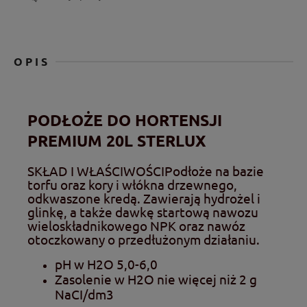
OPIS
PODŁOŻE DO HORTENSJI
PREMIUM 20L STERLUX
SKŁAD I WŁAŚCIWOŚCI
Podłoże na bazie
torfu oraz kory i włókna drzewnego,
odkwaszone kredą. Zawierają hydrożel i
glinkę, a także dawkę startową nawozu
wieloskładnikowego NPK oraz nawóz
otoczkowany o przedłużonym działaniu.
pH w H2O 5,0-6,0
Zasolenie w H2O nie więcej niż 2 g
NaCI/dm3