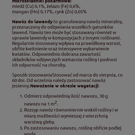
Mikroskładniki pokarmowe:
miedź (Cu) 0,1%, żelazo (Fe) 0,6%,
mangan (Mn) 0,17%, cynk (Zn) 0,05%
Nawóz do lawendy
to granulowany nawóz mineralny,
przeznaczony do odżywiania wszelkich gatunków
lawend. Nawóz ten może być stosowany również w
uprawie lawendy w kompozycjach z innymi roślinami.
Regularnie stosowany wpływa na prawidłowy wzrost,
obfite kwitnienie oraz intensywne wybarwienie
kwiatów. Odpowiednio dobrana zawartość
składników odżywczych wzmacnia rośliny i podnosi
ich odporność na choroby.
Sposób stosowaniaStosować od marca do sierpnia, co
60 dni. Od września należy zastosować nawóz
jesienny.
Nawożenie w okresie wegetacji
:
Odmierz odpowiednią ilość nawozu, 30 g
2
nawozu na 1 m
.
Rozsyp nawóz równomiernie wokół rośliny i w
miarę możliwości wymieszaj z wierzchnią
warstwą gleby.
Po zastosowaniu nawozu, roślinę obficie podlej
wodą.