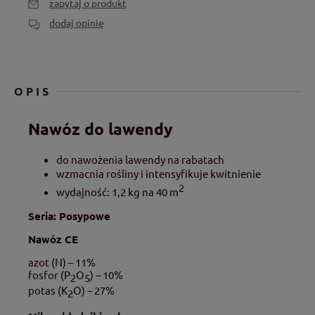
zapytaj o produkt
dodaj opinię
OPIS
Nawóz do lawendy
do nawożenia lawendy na rabatach
wzmacnia rośliny i intensyfikuje kwitnienie
2
wydajność: 1,2 kg na 40 m
Seria: Posypowe
Nawóz CE
azot (N) – 11%
fosfor (P
O
) – 10%
2
5
potas (K
O) – 27%
2