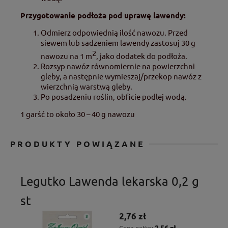
Przygotowanie podłoża pod uprawę lawendy:
Odmierz odpowiednią ilość nawozu. Przed
siewem lub sadzeniem lawendy zastosuj 30 g
2
nawozu na 1 m
, jako dodatek do podłoża.
Rozsyp nawóz równomiernie na powierzchni
gleby, a następnie wymieszaj/przekop nawóz z
wierzchnią warstwą gleby.
Po posadzeniu roślin, obficie podlej wodą.
1 garść to około 30 – 40 g nawozu
PRODUKTY POWIĄZANE
Legutko Lawenda lekarska 0,2 g
st
2,76 zł
2,56 zł
Cena netto: